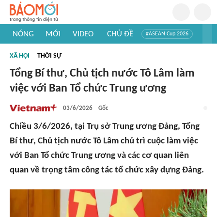
NÓNG
MỚI
VIDEO
CHỦ ĐỀ
#ASEAN Cup 2026
#Tuyển sinh đại học 2026
#Trí tuệ nhân tạo
#Mỹ - Iran
XÃ HỘI
THỜI SỰ
#Khám phá Việt Nam
#Khám phá thế giới
Tổng Bí thư, Chủ tịch nước Tô Lâm làm
việc với Ban Tổ chức Trung ương
03/6/2026
Gốc
Chiều 3/6/2026, tại Trụ sở Trung ương Đảng, Tổng
Bí thư, Chủ tịch nước Tô Lâm chủ trì cuộc làm việc
với Ban Tổ chức Trung ương và các cơ quan liên
quan về trọng tâm công tác tổ chức xây dựng Đảng.