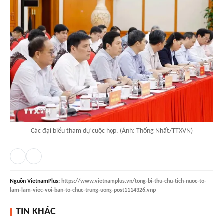
Các đại biểu tham dự cuộc họp. (Ảnh: Thống Nhất/TTXVN)
Nguồn
VietnamPlus
:
https://www.vietnamplus.vn/tong-bi-thu-chu-tich-nuoc-to-
lam-lam-viec-voi-ban-to-chuc-trung-uong-post1114326.vnp
TIN KHÁC