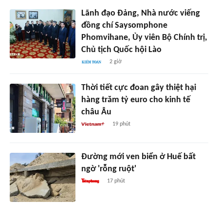
Lãnh đạo Đảng, Nhà nước viếng
đồng chí Saysomphone
Phomvihane, Ủy viên Bộ Chính trị,
Chủ tịch Quốc hội Lào
2 giờ
Thời tiết cực đoan gây thiệt hại
hàng trăm tỷ euro cho kinh tế
châu Âu
19 phút
Đường mới ven biển ở Huế bất
ngờ 'rỗng ruột'
17 phút