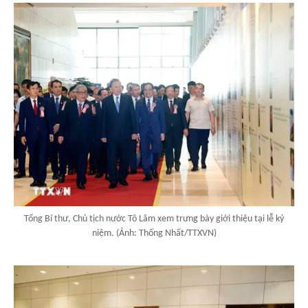
Tổng Bí thư, Chủ tịch nước Tô Lâm xem trưng bày giới thiệu tại lễ kỷ
niệm. (Ảnh: Thống Nhất/TTXVN)