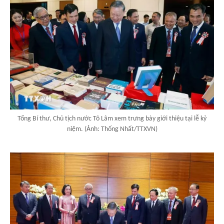
Tổng Bí thư, Chủ tịch nước Tô Lâm xem trưng bày giới thiệu tại lễ kỷ
niệm. (Ảnh: Thống Nhất/TTXVN)