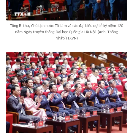
Tổng Bí thư, Chủ tịch nước Tô Lâm và các đại biểu dự Lễ kỷ niệm 120
năm Ngày truyền thống Đại học Quốc gia Hà Nội. (Ảnh: Thống
Nhất/TTXVN)