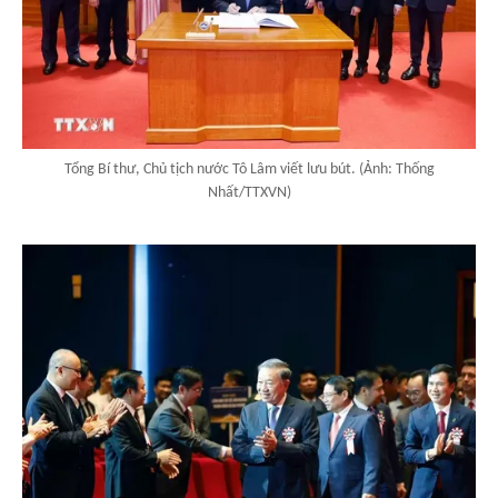
Tổng Bí thư, Chủ tịch nước Tô Lâm viết lưu bút. (Ảnh: Thống
Nhất/TTXVN)