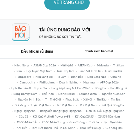
VỀ TRANG CHỦ
TẢI ỨNG DỤNG BÁO MỚI
ĐỂ KHÔNG BỎ SÓT TIN TỨC
Điều khoản sử dụng
Chính sách bảo mật
Nắng Nóng
ASEAN Cup 2026
Mũi Nghê
ASEAN Cup
Malaysia
Thái Lan
Iran
Đội Tuyển Việt Nam
Triệu Thị Tâm
Cảnh Sát Kinh Tế
Luật Dầu Khí
Singapore
Kim Sang-Sik
Tô Lâm
Đình Bắc
Liên Bang Nga
Ukraine
Campuchia
Philippines
Doanh Nghiệp
Myanmar
AFF Cup 2026
Lịch Thi Đấu AFF Cup 2026
Bảng Xếp Hạng AFF Cup 2026
Bóng Đá
Báo Bóng Đá
Bóng Đá Việt Nam
Thể Thao
Lionel Messi
Lamine Yamal
Nguyễn Xuân Son
Nguyễn Đình Bắc
Tin Thế Giới
Pháp Luật
Xã Hội
Tin Bão
Tin Tức
Giá Vàng
Tuyển Việt Nam
U23 Việt Nam
U17 Việt Nam
Kết Quả Bóng Đá
Ngoại Hạng Anh
Bảng Xếp Hạng Ngoại Hạng Anh
Lịch Thi Đấu Ngoại Hạng Anh
Cúp C1
Kết Quả Vietlott Power 6/55
Kết Quả Xổ Số
Xổ Số Miền Nam
Xổ Số Miền Bắc
Xổ Số Miền Trung
Giao Thông
Thời Sự
Lịch Vạn Niên
Thời Tiết
Thời Tiết Thành Phố Hồ Chí Minh
Thời Tiết Hà Nội
Giá Xăng Dầu