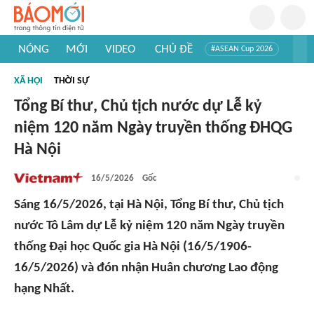
NÓNG
MỚI
VIDEO
CHỦ ĐỀ
#ASEAN Cup 2026
#Trí tuệ nhân tạo
#Mỹ - Iran
#Khám phá Việt Nam
XÃ HỘI
THỜI SỰ
#Khám phá thế giới
Tổng Bí thư, Chủ tịch nước dự Lễ kỷ
niệm 120 năm Ngày truyền thống ĐHQG
Hà Nội
16/5/2026
Gốc
Sáng 16/5/2026, tại Hà Nội, Tổng Bí thư, Chủ tịch
nước Tô Lâm dự Lễ kỷ niệm 120 năm Ngày truyền
thống Đại học Quốc gia Hà Nội (16/5/1906-
16/5/2026) và đón nhận Huân chương Lao động
hạng Nhất.