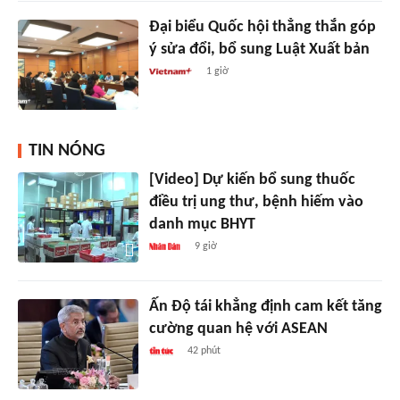
Đại biểu Quốc hội thẳng thắn góp
ý sửa đổi, bổ sung Luật Xuất bản
1 giờ
TIN NÓNG
[Video] Dự kiến bổ sung thuốc
điều trị ung thư, bệnh hiếm vào
danh mục BHYT
9 giờ
Ấn Độ tái khẳng định cam kết tăng
cường quan hệ với ASEAN
42 phút