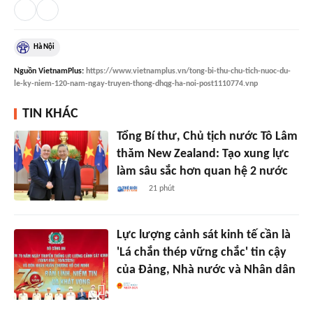
Hà Nội
Nguồn
VietnamPlus
:
https://www.vietnamplus.vn/tong-bi-thu-chu-tich-nuoc-du-
le-ky-niem-120-nam-ngay-truyen-thong-dhqg-ha-noi-post1110774.vnp
TIN KHÁC
Tổng Bí thư, Chủ tịch nước Tô Lâm
thăm New Zealand: Tạo xung lực
làm sâu sắc hơn quan hệ 2 nước
21 phút
Lực lượng cảnh sát kinh tế cần là
'Lá chắn thép vững chắc' tin cậy
của Đảng, Nhà nước và Nhân dân