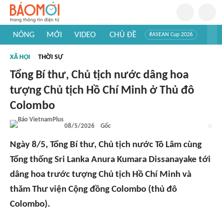
NÓNG
MỚI
VIDEO
CHỦ ĐỀ
#ASEAN Cup 2026
#Tuyển sinh đại học 2026
#Trí tuệ nhân tạo
#Mỹ - Iran
XÃ HỘI
THỜI SỰ
#Khám phá Việt Nam
#Khám phá thế giới
Tổng Bí thư, Chủ tịch nước dâng hoa
tượng Chủ tịch Hồ Chí Minh ở Thủ đô
Colombo
08/5/2026
Gốc
Ngày 8/5, Tổng Bí thư, Chủ tịch nước Tô Lâm cùng
Tổng thống Sri Lanka Anura Kumara Dissanayake tới
dâng hoa trước tượng Chủ tịch Hồ Chí Minh và
thăm Thư viện Cộng đồng Colombo (thủ đô
Colombo).