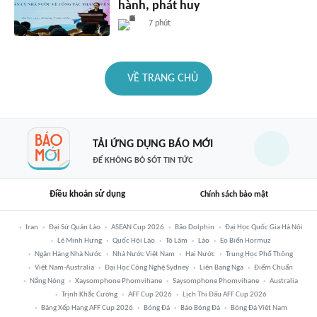
hành, phát huy
7 phút
VỀ TRANG CHỦ
TẢI ỨNG DỤNG BÁO MỚI
ĐỂ KHÔNG BỎ SÓT TIN TỨC
Điều khoản sử dụng
Chính sách bảo mật
Iran
Đại Sứ Quán Lào
ASEAN Cup 2026
Bão Dolphin
Đại Học Quốc Gia Hà Nội
Lê Minh Hưng
Quốc Hội Lào
Tô Lâm
Lào
Eo Biển Hormuz
Ngân Hàng Nhà Nước
Nhà Nước Việt Nam
Hai Nước
Trung Học Phổ Thông
Việt Nam-Australia
Đại Học Công Nghệ Sydney
Liên Bang Nga
Điểm Chuẩn
Nắng Nóng
Xaysomphone Phomvihane
Saysomphone Phomvihane
Australia
Trịnh Khắc Cường
AFF Cup 2026
Lịch Thi Đấu AFF Cup 2026
Bảng Xếp Hạng AFF Cup 2026
Bóng Đá
Báo Bóng Đá
Bóng Đá Việt Nam