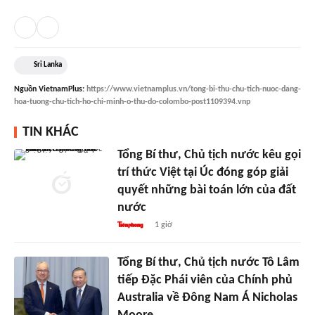
Sri Lanka
Nguồn
VietnamPlus
:
https://www.vietnamplus.vn/tong-bi-thu-chu-tich-nuoc-dang-
hoa-tuong-chu-tich-ho-chi-minh-o-thu-do-colombo-post1109394.vnp
TIN KHÁC
Tổng Bí thư, Chủ tịch nước kêu gọi
trí thức Việt tại Úc đóng góp giải
quyết những bài toán lớn của đất
nước
1 giờ
Tổng Bí thư, Chủ tịch nước Tô Lâm
tiếp Đặc Phái viên của Chính phủ
Australia về Đông Nam Á Nicholas