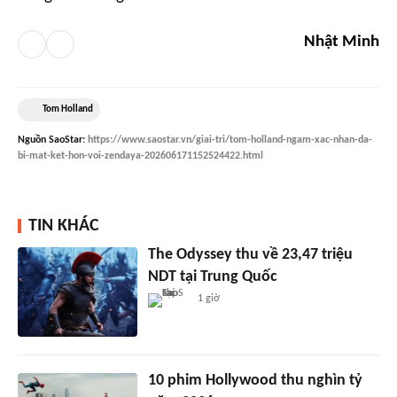
Nhật Minh
Tom Holland
Nguồn
SaoStar
:
https://www.saostar.vn/giai-tri/tom-holland-ngam-xac-nhan-da-
bi-mat-ket-hon-voi-zendaya-202606171152524422.html
TIN KHÁC
The Odyssey thu về 23,47 triệu
NDT tại Trung Quốc
1 giờ
10 phim Hollywood thu nghìn tỷ