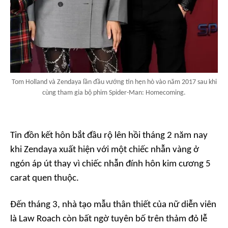
Tom Holland và Zendaya lần đầu vướng tin hẹn hò vào năm 2017 sau khi
cùng tham gia bộ phim Spider-Man: Homecoming.
Tin đồn kết hôn bắt đầu rộ lên hồi tháng 2 năm nay
khi Zendaya xuất hiện với một chiếc nhẫn vàng ở
ngón áp út thay vì chiếc nhẫn đính hôn kim cương 5
carat quen thuộc.
Đến tháng 3, nhà tạo mẫu thân thiết của nữ diễn viên
là Law Roach còn bất ngờ tuyên bố trên thảm đỏ lễ