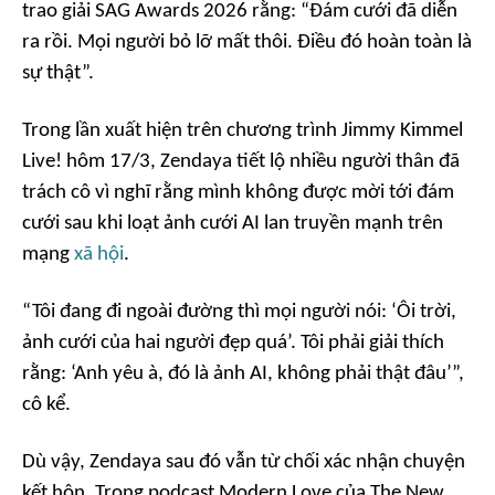
trao giải SAG Awards 2026 rằng:
“Đám cưới đã diễn
ra rồi. Mọi người bỏ lỡ mất thôi. Điều đó hoàn toàn là
sự thật”.
Trong lần xuất hiện trên chương trình
Jimmy Kimmel
Live!
hôm 17/3, Zendaya tiết lộ nhiều người thân đã
trách cô vì nghĩ rằng mình không được mời tới đám
cưới sau khi loạt ảnh cưới AI lan truyền mạnh trên
mạng
xã hội
.
“Tôi đang đi ngoài đường thì mọi người nói: ‘Ôi trời,
ảnh cưới của hai người đẹp quá’. Tôi phải giải thích
rằng: ‘Anh yêu à, đó là ảnh AI, không phải thật đâu’”,
cô kể.
Dù vậy, Zendaya sau đó vẫn từ chối xác nhận chuyện
kết hôn. Trong podcast
Modern Love
của
The New