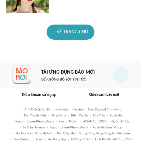
VỀ TRANG CHỦ
TẢI ỨNG DỤNG BÁO MỚI
ĐỂ KHÔNG BỎ SÓT TIN TỨC
Điều khoản sử dụng
Chính sách bảo mật
Chủ Tịch Quốc Hội
Malaysia
Ukraine
New Zealand Cindy Kiro
Trần Thanh Mẫn
Nắng Nóng
Điểm Chuẩn
Rửa Tiền
Australia
Xaysomphone Phomvihane
Lào
Tô Lâm
ASEAN Cup 2026
Quốc Hội Lào
Eo Biển Hormuz
Saysomphone Phomvihane
Australia Sam Mostyn
Đại Học Bách Khoa Hà Nội
Ban Chấp Hành Trung Ương Đảng Cộng Sản Việt Nam
New Zealand
Iran
Liên Bang Nga
AFF Cup 2026
Lịch Thi Đấu AFF Cup 2026