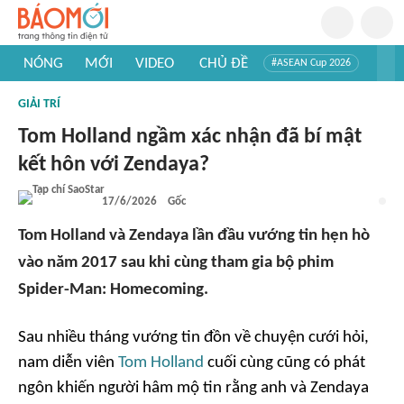
NÓNG
MỚI
VIDEO
CHỦ ĐỀ
#ASEAN Cup 2026
#Trí tuệ nhân tạo
#Mỹ - Iran
#Khám phá Việt Nam
GIẢI TRÍ
#Khám phá thế giới
Tom Holland ngầm xác nhận đã bí mật
kết hôn với Zendaya?
17/6/2026
Gốc
Tom Holland và Zendaya lần đầu vướng tin hẹn hò
vào năm 2017 sau khi cùng tham gia bộ phim
Spider-Man: Homecoming.
Sau nhiều tháng vướng tin đồn về chuyện cưới hỏi,
nam diễn viên
Tom Holland
cuối cùng cũng có phát
ngôn khiến người hâm mộ tin rằng anh và Zendaya