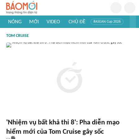
NÓNG
MỚI
VIDEO
CHỦ ĐỀ
#ASEAN Cup 2026
#Trí tuệ nhân tạo
#Mỹ - Iran
#Khám phá Việt Nam
TOM CRUISE
#Khám phá thế giới
'Nhiệm vụ bất khả thi 8': Pha diễn mạo
hiểm mới của Tom Cruise gây sốc