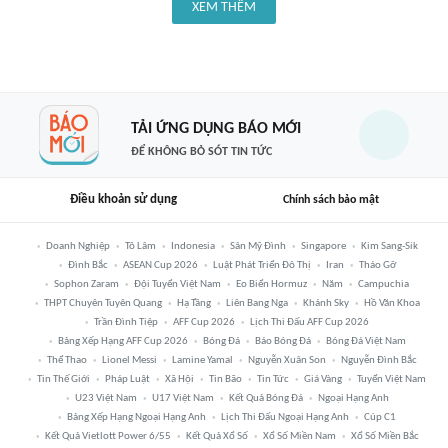
XEM THÊM
TẢI ỨNG DỤNG BÁO MỚI
ĐỂ KHÔNG BỎ SÓT TIN TỨC
Điều khoản sử dụng
Chính sách bảo mật
Doanh Nghiệp
Tô Lâm
Indonesia
Sân Mỹ Đình
Singapore
Kim Sang-Sik
Đình Bắc
ASEAN Cup 2026
Luật Phát Triển Đô Thị
Iran
Tháo Gỡ
Sophon Zaram
Đội Tuyển Việt Nam
Eo Biển Hormuz
Năm
Campuchia
THPT Chuyên Tuyên Quang
Hạ Tầng
Liên Bang Nga
Khánh Sky
Hồ Văn Khoa
Trần Đình Tiệp
AFF Cup 2026
Lịch Thi Đấu AFF Cup 2026
Bảng Xếp Hạng AFF Cup 2026
Bóng Đá
Báo Bóng Đá
Bóng Đá Việt Nam
Thể Thao
Lionel Messi
Lamine Yamal
Nguyễn Xuân Son
Nguyễn Đình Bắc
Tin Thế Giới
Pháp Luật
Xã Hội
Tin Bão
Tin Tức
Giá Vàng
Tuyển Việt Nam
U23 Việt Nam
U17 Việt Nam
Kết Quả Bóng Đá
Ngoại Hạng Anh
Bảng Xếp Hạng Ngoại Hạng Anh
Lịch Thi Đấu Ngoại Hạng Anh
Cúp C1
Kết Quả Vietlott Power 6/55
Kết Quả Xổ Số
Xổ Số Miền Nam
Xổ Số Miền Bắc