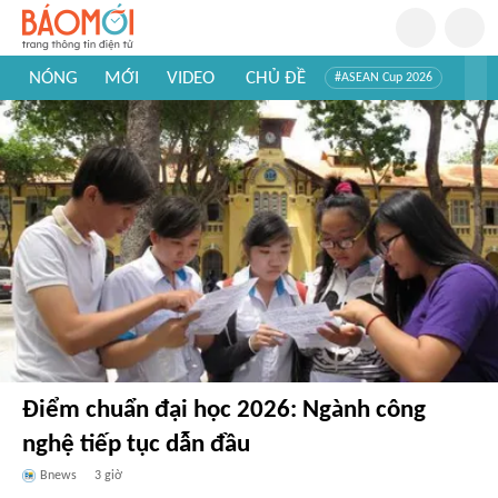
NÓNG
MỚI
VIDEO
CHỦ ĐỀ
#ASEAN Cup 2026
#Trí tuệ nhân tạo
#Mỹ - Iran
#Khám phá Việt Nam
#Khám phá thế giới
Điểm chuẩn đại học 2026: Ngành công
nghệ tiếp tục dẫn đầu
Bnews
3 giờ