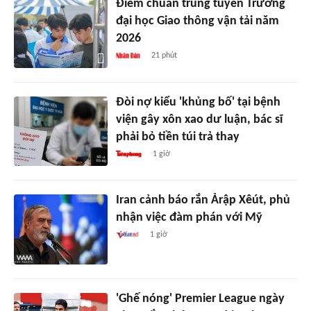
Điểm chuẩn trúng tuyển Trường
đại học Giao thông vận tải năm
2026
21 phút
Đòi nợ kiểu 'khủng bố' tại bệnh
viện gây xôn xao dư luận, bác sĩ
phải bỏ tiền túi trả thay
1 giờ
Iran cảnh báo rắn Ảrập Xêút, phủ
nhận việc đàm phán với Mỹ
1 giờ
'Ghế nóng' Premier League ngày