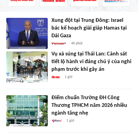
Xung đột tại Trung Đông: Israel
bác kế hoạch giải giáp Hamas tại
Dải Gaza
40 phút
Vụ xả súng tại Thái Lan: Cảnh sát
tiết lộ hành vi đáng chú ý của nghi
phạm trước khi gây án
1 giờ
Điểm chuẩn Trường ĐH Công
Thương TPHCM năm 2026 nhiều
ngành tăng nhẹ
1 giờ