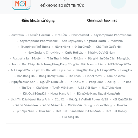
ĐỂ KHÔNG BỎ SÓT TIN TỨC
Điều khoản sử dụng
Chính sách bảo mật
Australia
Eo Biển Hormuz
Rửa Tiền
New Zealand
Xaysomphone Phomvihane
Saysomphone Phomvihane
Sân Bay Sydney Kingsford Smith
Malaysia
Trung Học Phổ Thông
Nắng Nóng
Điểm Chuẩn
Chủ Tịch Quốc Hội
New Zealand Cindy Kiro
Quốc Hội Lào
Nhà Nước Việt Nam
Australia Sam Mostyn
Trần Thanh Mẫn
Tô Lâm
Đảng Nhân Dân Cách Mạng Lào
Iran
Ban Chấp Hành Trung Ương Đảng Cộng Sản Việt Nam
Lào
ASEAN Cup 2026
AFF Cup 2026
Lịch Thi Đấu AFF Cup 2026
Bảng Xếp Hạng AFF Cup 2026
Bóng Đá
Báo Bóng Đá
Bóng Đá Việt Nam
Thể Thao
Lionel Messi
Lamine Yamal
Nguyễn Xuân Son
Nguyễn Đình Bắc
Tin Thế Giới
Pháp Luật
Xã Hội
Tin Bão
Tin Tức
Giá Vàng
Tuyển Việt Nam
U23 Việt Nam
U17 Việt Nam
Kết Quả Bóng Đá
Ngoại Hạng Anh
Bảng Xếp Hạng Ngoại Hạng Anh
Lịch Thi Đấu Ngoại Hạng Anh
Cúp C1
Kết Quả Vietlott Power 6/55
Kết Quả Xổ Số
Xổ Số Miền Nam
Xổ Số Miền Bắc
Xổ Số Miền Trung
Giao Thông
Thời Sự
Lịch Vạn Niên
Thời Tiết
Thời Tiết Thành Phố Hồ Chí Minh
Thời Tiết Hà Nội
Giá Xăng Dầu