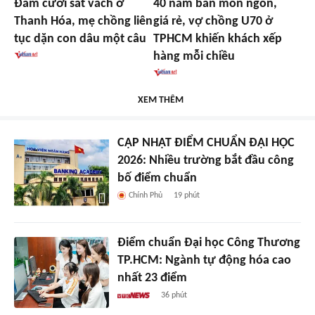
Đám cưới sát vách ở
40 năm bán món ngon,
Thanh Hóa, mẹ chồng liên
giá rẻ, vợ chồng U70 ở
tục dặn con dâu một câu
TPHCM khiến khách xếp
hàng mỗi chiều
XEM THÊM
CẬP NHẬT ĐIỂM CHUẨN ĐẠI HỌC
2026: Nhiều trường bắt đầu công
bố điểm chuẩn
Chính Phủ
19 phút
Điểm chuẩn Đại học Công Thương
TP.HCM: Ngành tự động hóa cao
nhất 23 điểm
36 phút