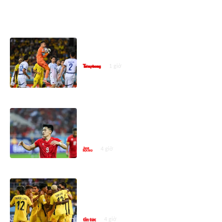
ASEAN CUP 2026
Thủ môn Philippines giải nghệ
quốc tế sau ASEAN Cup 2026
1 giờ
ASEAN Cup 2026: Đình Bắc là Vua
phá lưới vòng bảng nhưng vẫn
xếp sau cầu thủ này
4 giờ
Nhật ký ASEAN Cup ngày 9/8: Đội
tuyển Việt Nam gặp Malaysia ở
bán kết ASEAN Cup 2026
4 giờ