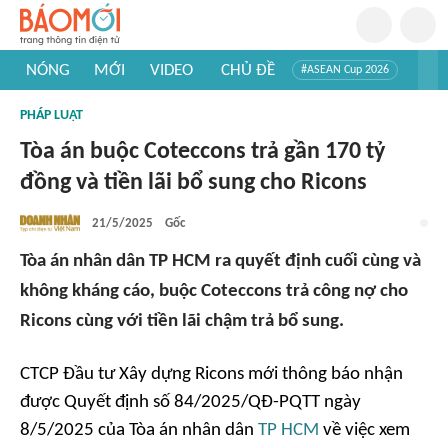
NÓNG
MỚI
VIDEO
CHỦ ĐỀ
#ASEAN Cup 2026
#Trí tuệ nhân tạo
#Mỹ - Iran
#Khám phá Việt Nam
PHÁP LUẬT
#Khám phá thế giới
Tòa án buộc Coteccons trả gần 170 tỷ
đồng và tiền lãi bổ sung cho Ricons
21/5/2025
Gốc
Tòa án nhân dân TP HCM ra quyết định cuối cùng và
không kháng cáo, buộc Coteccons trả công nợ cho
Ricons cùng với tiền lãi chậm trả bổ sung.
CTCP Đầu tư Xây dựng Ricons mới thông báo nhận
được Quyết định số 84/2025/QĐ-PQTT ngày
8/5/2025 của Tòa án nhân dân
TP HCM
về việc xem