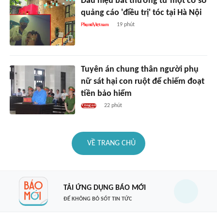
Dấu hiệu bất thường từ một cơ sở
quảng cáo 'điều trị' tóc tại Hà Nội
19 phút
Tuyên án chung thân người phụ
nữ sát hại con ruột để chiếm đoạt
tiền bảo hiểm
22 phút
VỀ TRANG CHỦ
TẢI ỨNG DỤNG BÁO MỚI
ĐỂ KHÔNG BỎ SÓT TIN TỨC