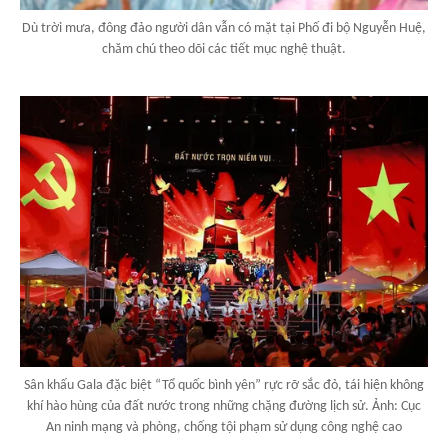
Dù trời mưa, đông đảo người dân vẫn có mặt tại Phố đi bộ Nguyễn Huệ,
chăm chú theo dõi các tiết mục nghệ thuật.
Sân khấu Gala đặc biệt “Tổ quốc bình yên” rực rỡ sắc đỏ, tái hiện không
khí hào hùng của đất nước trong những chặng đường lịch sử. Ảnh: Cục
An ninh mạng và phòng, chống tội phạm sử dụng công nghệ cao