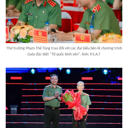
Thứ trưởng Phạm Thế Tùng trao đổi với các đại biểu bên lề chương trình
Gala đặc biệt “Tổ quốc bình yên”. Ảnh: P.S.A.T