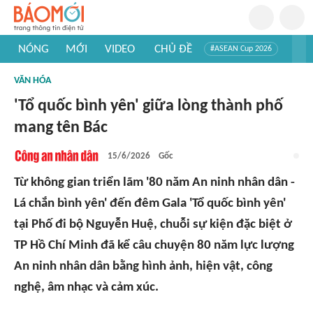
NÓNG
MỚI
VIDEO
CHỦ ĐỀ
#ASEAN Cup 2026
#Trí tuệ nhân tạo
#Mỹ - Iran
#Khám phá Việt Nam
VĂN HÓA
#Khám phá thế giới
'Tổ quốc bình yên' giữa lòng thành phố
mang tên Bác
15/6/2026
Gốc
Từ không gian triển lãm '80 năm An ninh nhân dân -
Lá chắn bình yên' đến đêm Gala 'Tổ quốc bình yên'
tại Phố đi bộ Nguyễn Huệ, chuỗi sự kiện đặc biệt ở
TP Hồ Chí Minh đã kể câu chuyện 80 năm lực lượng
An ninh nhân dân bằng hình ảnh, hiện vật, công
nghệ, âm nhạc và cảm xúc.