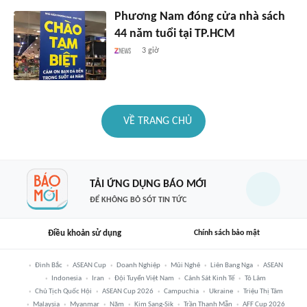
Phương Nam đóng cửa nhà sách
44 năm tuổi tại TP.HCM
3 giờ
VỀ TRANG CHỦ
TẢI ỨNG DỤNG BÁO MỚI
ĐỂ KHÔNG BỎ SÓT TIN TỨC
Điều khoản sử dụng
Chính sách bảo mật
Đình Bắc
ASEAN Cup
Doanh Nghiệp
Mũi Nghê
Liên Bang Nga
ASEAN
Indonesia
Iran
Đội Tuyển Việt Nam
Cảnh Sát Kinh Tế
Tô Lâm
Chủ Tịch Quốc Hội
ASEAN Cup 2026
Campuchia
Ukraine
Triệu Thị Tâm
Malaysia
Myanmar
Năm
Kim Sang-Sik
Trần Thanh Mẫn
AFF Cup 2026