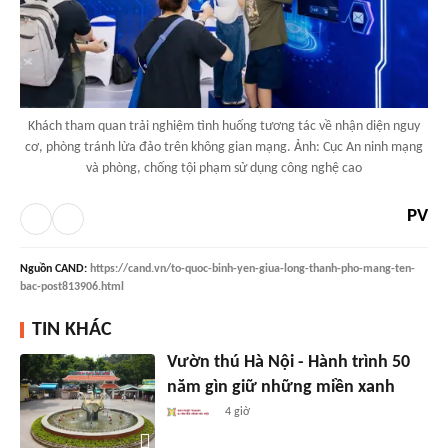
Khách tham quan trải nghiệm tình huống tương tác về nhận diện nguy
cơ, phòng tránh lừa đảo trên không gian mạng. Ảnh: Cục An ninh mạng
và phòng, chống tội phạm sử dụng công nghệ cao
PV
Nguồn
CAND
:
https://cand.vn/to-quoc-binh-yen-giua-long-thanh-pho-mang-ten-
bac-post813906.html
TIN KHÁC
Vườn thú Hà Nội - Hành trình 50
năm gìn giữ những miền xanh
4 giờ