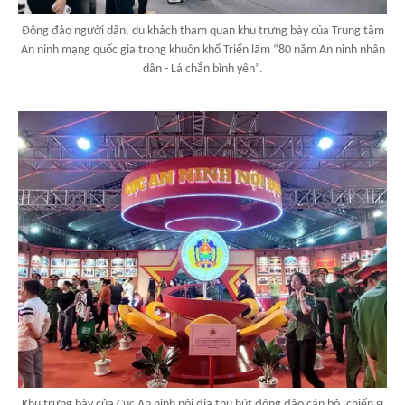
Đông đảo người dân, du khách tham quan khu trưng bày của Trung tâm
An ninh mạng quốc gia trong khuôn khổ Triển lãm “80 năm An ninh nhân
dân - Lá chắn bình yên”.
Khu trưng bày của Cục An ninh nội địa thu hút đông đảo cán bộ, chiến sĩ