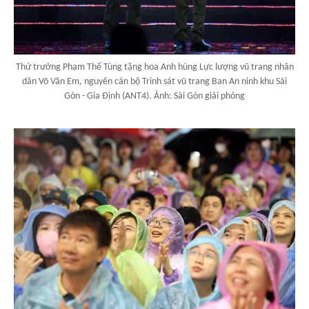
Thứ trưởng Phạm Thế Tùng tặng hoa Anh hùng Lực lượng vũ trang nhân
dân Võ Văn Em, nguyên cán bộ Trinh sát vũ trang Ban An ninh khu Sài
Gòn - Gia Định (ANT4). Ảnh: Sài Gòn giải phóng