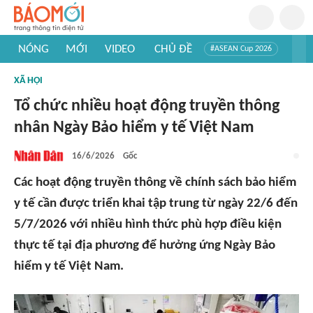
NÓNG
MỚI
VIDEO
CHỦ ĐỀ
#ASEAN Cup 2026
#Tuyển sinh đại học 2026
#Trí tuệ nhân tạo
#Mỹ - Iran
XÃ HỘI
#Khám phá Việt Nam
#Khám phá thế giới
Tổ chức nhiều hoạt động truyền thông
nhân Ngày Bảo hiểm y tế Việt Nam
16/6/2026
Gốc
Các hoạt động truyền thông về chính sách bảo hiểm
y tế cần được triển khai tập trung từ ngày 22/6 đến
5/7/2026 với nhiều hình thức phù hợp điều kiện
thực tế tại địa phương để hưởng ứng Ngày Bảo
hiểm y tế Việt Nam.