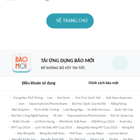
VỀ TRANG CHỦ
TẢI ỨNG DỤNG BÁO MỚI
ĐỂ KHÔNG BỎ SÓT TIN TỨC
Điều khoản sử dụng
Chính sách bảo mật
Trung Học Phổ Thông
Lào
Hai Nước
Chủ Tịch Quốc Hội
Việt Nam-Australia
Iran
Saysomphone Phomvihane
Đại Học Quốc Gia Hà Nội
Nắng Nóng
Bão Dolphin
Trịnh Khắc Cường
Liên Bang Nga
Eo Biển Hormuz
Quốc Hội Lào
Đại Học Công Nghệ Sydney
Tô Lâm
Xaysomphone Phomvihane
Đại Sứ Quán Lào
Điểm Chuẩn
Lê Minh Hưng
Nhà Nước Việt Nam
ASEAN Cup 2026
Australia
AFF Cup 2026
Lịch Thi Đấu AFF Cup 2026
Bảng Xếp Hạng AFF Cup 2026
Bóng Đá
Báo Bóng Đá
Bóng Đá Việt Nam
Thể Thao
Lionel Messi
Lamine Yamal
Nguyễn Xuân Son
Nguyễn Đình Bắc
Tin Thế Giới
Pháp Luật
Xã Hội
Tin Bão