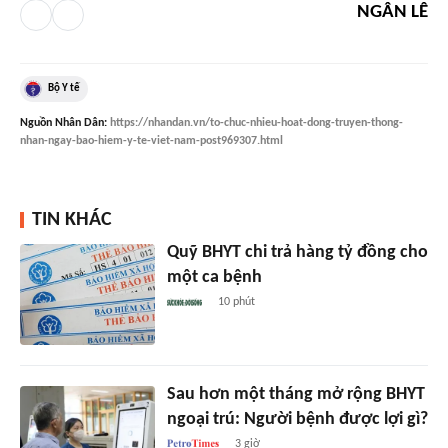
NGÂN LÊ
Bộ Y tế
Nguồn
Nhân Dân
:
https://nhandan.vn/to-chuc-nhieu-hoat-dong-truyen-thong-
nhan-ngay-bao-hiem-y-te-viet-nam-post969307.html
TIN KHÁC
Quỹ BHYT chi trả hàng tỷ đồng cho
một ca bệnh
10 phút
Sau hơn một tháng mở rộng BHYT
ngoại trú: Người bệnh được lợi gì?
3 giờ