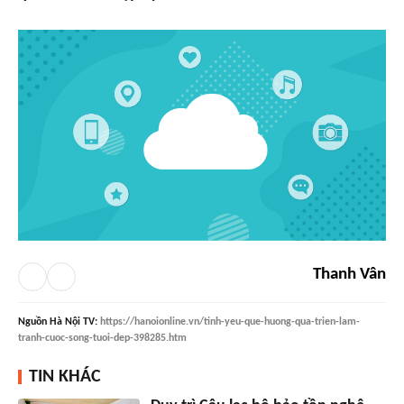
Thanh Vân
Nguồn
Hà Nội TV
:
https://hanoionline.vn/tinh-yeu-que-huong-qua-trien-lam-
tranh-cuoc-song-tuoi-dep-398285.htm
TIN KHÁC