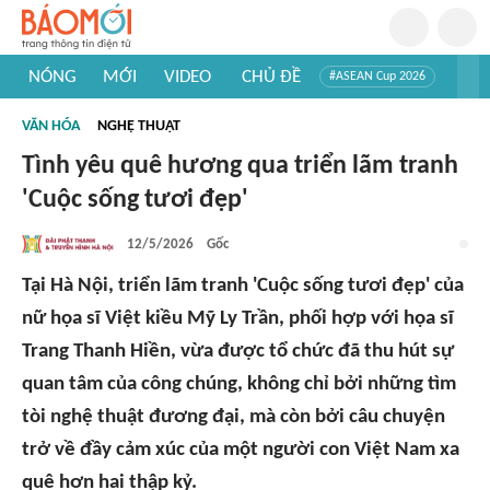
NÓNG
MỚI
VIDEO
CHỦ ĐỀ
#ASEAN Cup 2026
#Trí tuệ nhân tạo
#Mỹ - Iran
#Khám phá Việt Nam
VĂN HÓA
NGHỆ THUẬT
#Khám phá thế giới
Tình yêu quê hương qua triển lãm tranh
'Cuộc sống tươi đẹp'
12/5/2026
Gốc
Tại Hà Nội, triển lãm tranh 'Cuộc sống tươi đẹp' của
nữ họa sĩ Việt kiều Mỹ Ly Trần, phối hợp với họa sĩ
Trang Thanh Hiền, vừa được tổ chức đã thu hút sự
quan tâm của công chúng, không chỉ bởi những tìm
tòi nghệ thuật đương đại, mà còn bởi câu chuyện
trở về đầy cảm xúc của một người con Việt Nam xa
quê hơn hai thập kỷ.