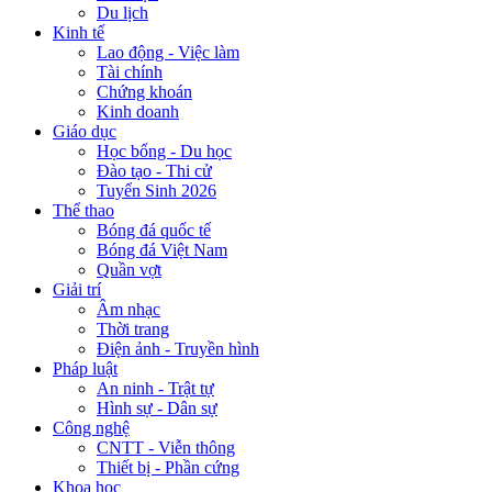
Du lịch
Kinh tế
Lao động - Việc làm
Tài chính
Chứng khoán
Kinh doanh
Giáo dục
Học bổng - Du học
Đào tạo - Thi cử
Tuyển Sinh 2026
Thể thao
Bóng đá quốc tế
Bóng đá Việt Nam
Quần vợt
Giải trí
Âm nhạc
Thời trang
Điện ảnh - Truyền hình
Pháp luật
An ninh - Trật tự
Hình sự - Dân sự
Công nghệ
CNTT - Viễn thông
Thiết bị - Phần cứng
Khoa học