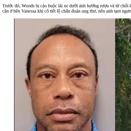
Trước đó, Woods bị cáo buộc lái xe dưới ảnh hưởng rượu và từ chối k
cần ở bên Vanessa khi cô tiết lộ chẩn đoán ung thư, nên anh tạm ngưng