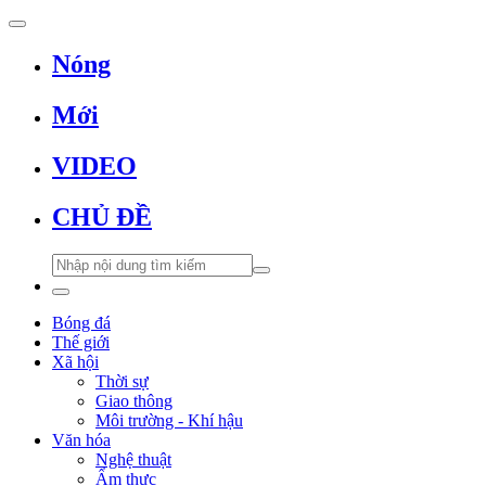
Nóng
Mới
VIDEO
CHỦ ĐỀ
Bóng đá
Thế giới
Xã hội
Thời sự
Giao thông
Môi trường - Khí hậu
Văn hóa
Nghệ thuật
Ẩm thực