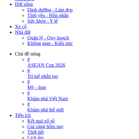
Đời sống
Dinh dưỡng - Làm đẹp
Tình yêu - Hôn nhân
Sức khỏe - Y tế
Xe cộ
Nhà đất
Quản lý - Quy hoạch
Không gian - Kiến trúc
Chủ đề nóng
#
ASEAN Cup 2026
#
Trí tuệ nhân tạo
#
Mỹ - Iran
#
Khám phá Việt Nam
#
Khám phá thế giới
Tiện ích
Kết quả xổ số
Giá vàng hôm nay
Thời tiết
Lịch âm