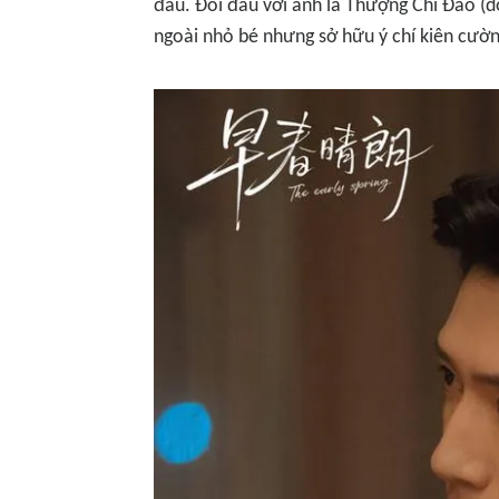
đầu. Đối đầu với anh là Thượng Chi Đào (do
ngoài nhỏ bé nhưng sở hữu ý chí kiên cườn