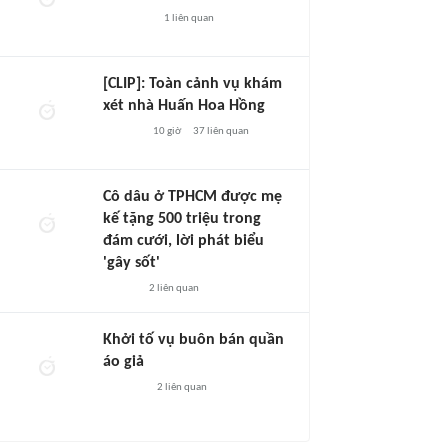
1
liên quan
[CLIP]: Toàn cảnh vụ khám
xét nhà Huấn Hoa Hồng
10 giờ
37
liên quan
Cô dâu ở TPHCM được mẹ
kế tặng 500 triệu trong
đám cưới, lời phát biểu
'gây sốt'
2
liên quan
Khởi tố vụ buôn bán quần
áo giả
2
liên quan