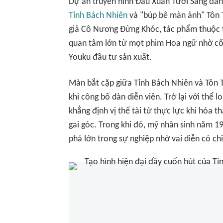
Dự án truyền hình
Đầu Xuân Tươi Sáng
đánh
Tỉnh Bách Nhiên
và "búp bê màn ảnh" Tôn T
giả Cô Nương Đừng Khóc, tác phẩm thuộc th
quan tâm lớn từ mọt phim Hoa ngữ nhờ cốt
Youku đầu tư sản xuất.
Màn bắt cặp giữa Tỉnh Bách Nhiên và Tôn 
khi công bố dàn diễn viên. Trở lại với thể l
khẳng định vị thế tài tử thực lực khi hóa
gai góc. Trong khi đó, mỹ nhân sinh năm 1
phá lớn trong sự nghiệp nhờ vai diễn có ch