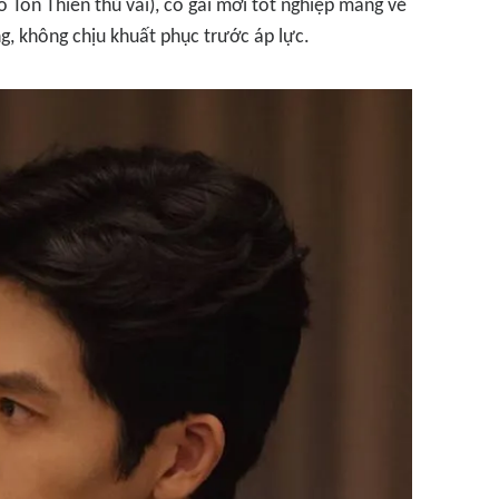
 Tôn Thiên thủ vai), cô gái mới tốt nghiệp mang vẻ
g, không chịu khuất phục trước áp lực.