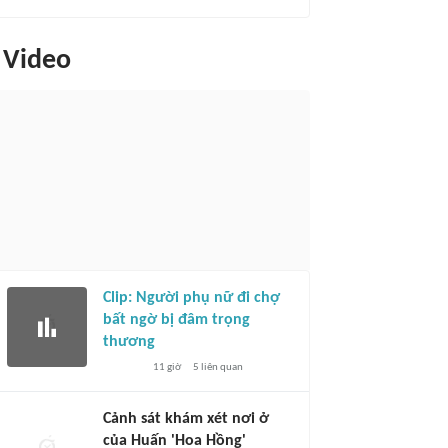
Video
Clip: Người phụ nữ đi chợ
bất ngờ bị đâm trọng
thương
11 giờ
5
liên quan
Cảnh sát khám xét nơi ở
của Huấn 'Hoa Hồng'