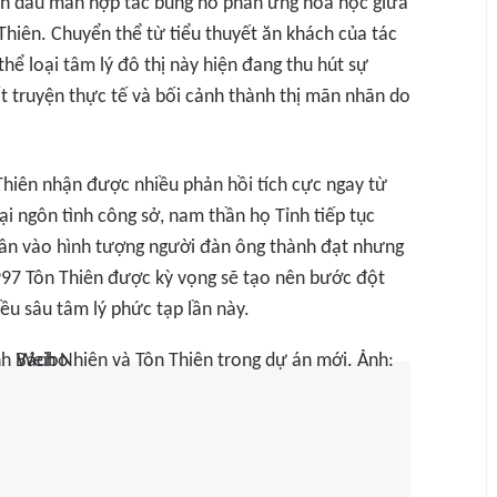
 dấu màn hợp tác bùng nổ phản ứng hóa học giữa
hiên. Chuyển thể từ tiểu thuyết ăn khách của tác
ể loại tâm lý đô thị này hiện đang thu hút sự
 truyện thực tế và bối cảnh thành thị mãn nhãn do
Thiên nhận được nhiều phản hồi tích cực ngay từ
oại ngôn tình công sở, nam thần họ Tỉnh tiếp tục
 thân vào hình tượng người đàn ông thành đạt nhưng
997 Tôn Thiên được kỳ vọng sẽ tạo nên bước đột
iều sâu tâm lý phức tạp lần này.