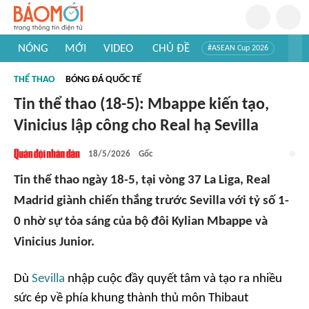
NÓNG
MỚI
VIDEO
CHỦ ĐỀ
#ASEAN Cup 2026
#Trí tuệ nhân tạo
#Mỹ - Iran
#Khám phá Việt Nam
THỂ THAO
BÓNG ĐÁ QUỐC TẾ
#Khám phá thế giới
Tin thể thao (18-5): Mbappe kiến tạo,
Vinicius lập công cho Real hạ Sevilla
18/5/2026
Gốc
Tin thể thao ngày 18-5, tại vòng 37 La Liga, Real
Madrid giành chiến thắng trước Sevilla với tỷ số 1-
0 nhờ sự tỏa sáng của bộ đôi Kylian Mbappe và
Vinicius Junior.
Dù
Sevilla
nhập cuộc đầy quyết tâm và tạo ra nhiều
sức ép về phía khung thành thủ môn Thibaut