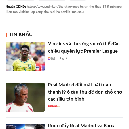
Nguồn
QĐND
:
https://www.qdnd.vn/the-thao/quoc-te/tin-the-thao-18-5-mbappe-
kien-tao-vinicius-lap-cong-cho-real-ha-sevilla-1040053
TIN KHÁC
Vinicius và thương vụ có thể đảo
chiều quyền lực Premier League
4 giờ
Real Madrid đối mặt bài toán
thanh lý 6 cầu thủ để dọn chỗ cho
các siêu tân binh
Rodri đẩy Real Madrid và Barca