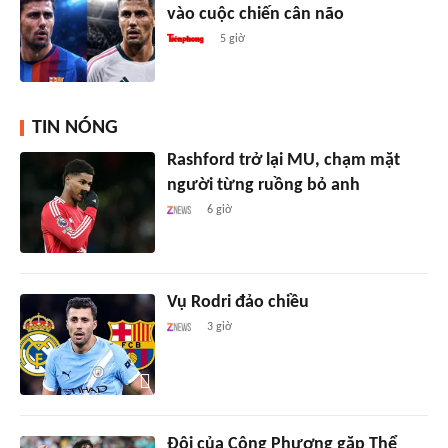
vào cuộc chiến cân não
5 giờ
TIN NÓNG
Rashford trở lại MU, chạm mặt
người từng ruồng bỏ anh
6 giờ
Vụ Rodri đảo chiều
3 giờ
Đội của Công Phượng gặp Thể