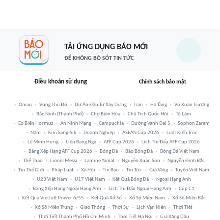
TẢI ỨNG DỤNG BÁO MỚI
ĐỂ KHÔNG BỎ SÓT TIN TỨC
Điều khoản sử dụng
Chính sách bảo mật
Oman
Vùng Thủ Đô
Dự Án Đầu Tư Xây Dựng
Iran
Hạ Tầng
Võ Xuân Trường
Bắc Ninh (thành Phố)
Chợ Biên Hòa
Chủ Tịch Quốc Hội
Tô Lâm
Eo Biển Hormuz
An Ninh Mạng
Campuchia
Đường Vành Đai 5
Sophon Zaram
Năm
Kim Sang-Sik
Doanh Nghiệp
ASEAN Cup 2026
Luật Kiến Trúc
Lê Minh Hưng
Liên Bang Nga
AFF Cup 2026
Lịch Thi Đấu AFF Cup 2026
Bảng Xếp Hạng AFF Cup 2026
Bóng Đá
Báo Bóng Đá
Bóng Đá Việt Nam
Thể Thao
Lionel Messi
Lamine Yamal
Nguyễn Xuân Son
Nguyễn Đình Bắc
Tin Thế Giới
Pháp Luật
Xã Hội
Tin Bão
Tin Tức
Giá Vàng
Tuyển Việt Nam
U23 Việt Nam
U17 Việt Nam
Kết Quả Bóng Đá
Ngoại Hạng Anh
Bảng Xếp Hạng Ngoại Hạng Anh
Lịch Thi Đấu Ngoại Hạng Anh
Cúp C1
Kết Quả Vietlott Power 6/55
Kết Quả Xổ Số
Xổ Số Miền Nam
Xổ Số Miền Bắc
Xổ Số Miền Trung
Giao Thông
Thời Sự
Lịch Vạn Niên
Thời Tiết
Thời Tiết Thành Phố Hồ Chí Minh
Thời Tiết Hà Nội
Giá Xăng Dầu