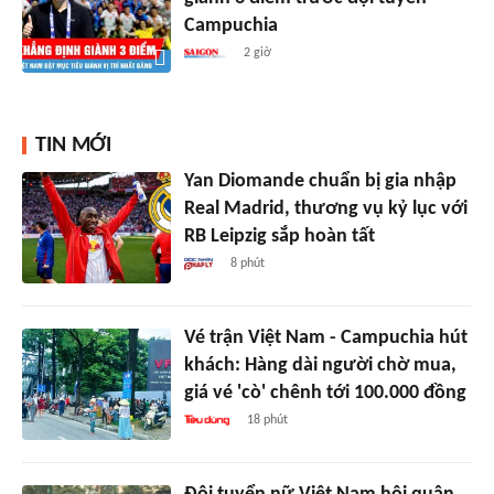
Campuchia
2 giờ
TIN MỚI
Yan Diomande chuẩn bị gia nhập
Real Madrid, thương vụ kỷ lục với
RB Leipzig sắp hoàn tất
8 phút
Vé trận Việt Nam - Campuchia hút
khách: Hàng dài người chờ mua,
giá vé 'cò' chênh tới 100.000 đồng
18 phút