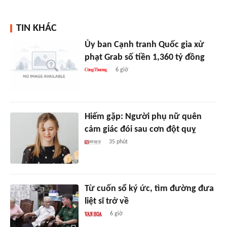
TIN KHÁC
Ủy ban Cạnh tranh Quốc gia xử
phạt Grab số tiền 1,360 tỷ đồng
6 giờ
Hiếm gặp: Người phụ nữ quên
cảm giác đói sau cơn đột quỵ
35 phút
Từ cuốn sổ ký ức, tìm đường đưa
liệt sĩ trở về
6 giờ