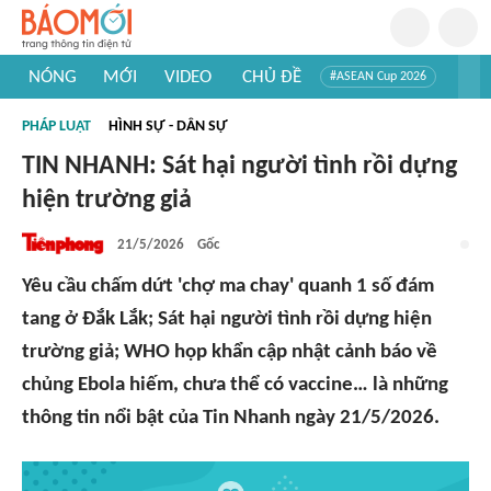
NÓNG
MỚI
VIDEO
CHỦ ĐỀ
#ASEAN Cup 2026
#Trí tuệ nhân tạo
#Mỹ - Iran
#Khám phá Việt Nam
PHÁP LUẬT
HÌNH SỰ - DÂN SỰ
#Khám phá thế giới
TIN NHANH: Sát hại người tình rồi dựng
hiện trường giả
21/5/2026
Gốc
Yêu cầu chấm dứt 'chợ ma chay' quanh 1 số đám
tang ở Đắk Lắk; Sát hại người tình rồi dựng hiện
trường giả; WHO họp khẩn cập nhật cảnh báo về
chủng Ebola hiếm, chưa thể có vaccine… là những
thông tin nổi bật của Tin Nhanh ngày 21/5/2026.