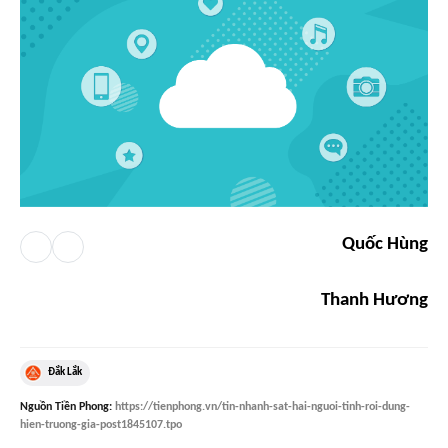
Quốc Hùng
Thanh Hương
Đắk Lắk
Nguồn
Tiền Phong
:
https://tienphong.vn/tin-nhanh-sat-hai-nguoi-tinh-roi-dung-
hien-truong-gia-post1845107.tpo