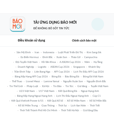
TẢI ỨNG DỤNG BÁO MỚI
ĐỂ KHÔNG BỎ SÓT TIN TỨC
Điều khoản sử dụng
Chính sách bảo mật
Sân Mỹ Đình
Iran
Indonesia
Luật Phát Triển Đô Thị
Kim Sang-Sik
Eo Biển Hormuz
Đình Bắc
Xuân Son
Tháo Gỡ
Campuchia
Đội Tuyển Việt Nam
Hồ Văn Khoa
A ASEAN Cup 2026
Năm
Hạ Tầng
Doanh Nghiệp
Logistic
ASEAN Cup 2026
Singapore
Khánh Sky
Trần Đình Tiệp
Liên Bang Nga
AFF Cup 2026
Lịch Thi Đấu AFF Cup 2026
Bảng Xếp Hạng AFF Cup 2026
Bóng Đá
Báo Bóng Đá
Bóng Đá Việt Nam
Thể Thao
Lionel Messi
Lamine Yamal
Nguyễn Xuân Son
Nguyễn Đình Bắc
Tin Thế Giới
Pháp Luật
Xã Hội
Tin Bão
Tin Tức
Giá Vàng
Tuyển Việt Nam
U23 Việt Nam
U17 Việt Nam
Kết Quả Bóng Đá
Ngoại Hạng Anh
Bảng Xếp Hạng Ngoại Hạng Anh
Lịch Thi Đấu Ngoại Hạng Anh
Cúp C1
Kết Quả Vietlott Power 6/55
Kết Quả Xổ Số
Xổ Số Miền Nam
Xổ Số Miền Bắc
Xổ Số Miền Trung
Giao Thông
Thời Sự
Lịch Vạn Niên
Thời Tiết
Thời Tiết Thành Phố Hồ Chí Minh
Thời Tiết Hà Nội
Giá Xăng Dầu