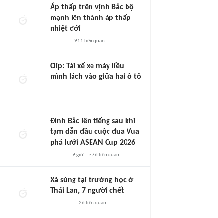
Áp thấp trên vịnh Bắc bộ
mạnh lên thành áp thấp
nhiệt đới
911
liên quan
Clip: Tài xế xe máy liều
mình lách vào giữa hai ô tô
Đình Bắc lên tiếng sau khi
tạm dẫn đầu cuộc đua Vua
phá lưới ASEAN Cup 2026
9 giờ
576
liên quan
Xả súng tại trường học ở
Thái Lan, 7 người chết
26
liên quan