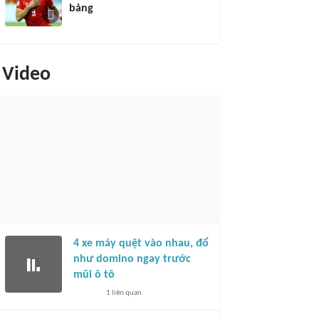
bảng
Video
4 xe máy quệt vào nhau, đổ
như domino ngay trước
mũi ô tô
1
liên quan