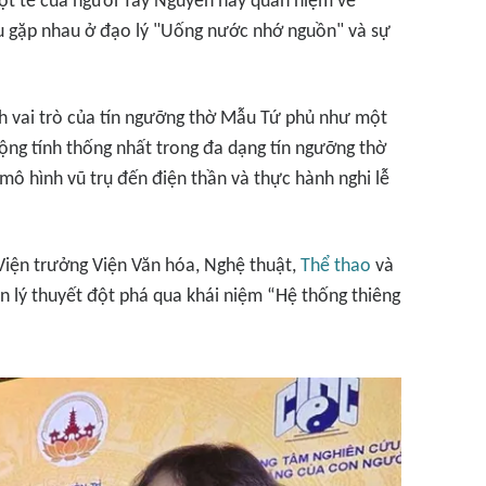
cột tế của người Tây Nguyên hay quan niệm về
u gặp nhau ở đạo lý "Uống nước nhớ nguồn" và sự
h vai trò của tín ngưỡng thờ Mẫu Tứ phủ như một
ộng tính thống nhất trong đa dạng tín ngưỡng thờ
 mô hình vũ trụ đến điện thần và thực hành nghi lễ
Viện trưởng Viện Văn hóa, Nghệ thuật,
Thể thao
và
 lý thuyết đột phá qua khái niệm “Hệ thống thiêng