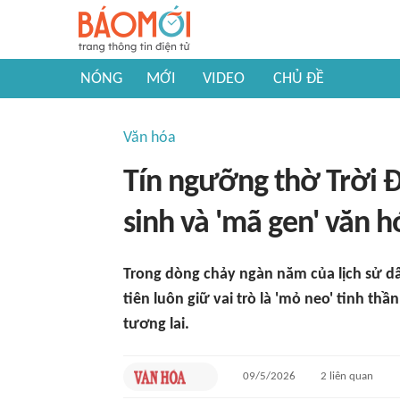
NÓNG
MỚI
VIDEO
CHỦ ĐỀ
Văn hóa
Tín ngưỡng thờ Trời Đất
sinh và 'mã gen' văn h
Trong dòng chảy ngàn năm của lịch sử dâ
tiên luôn giữ vai trò là 'mỏ neo' tinh thần
tương lai.
09/5/2026
2
liên quan