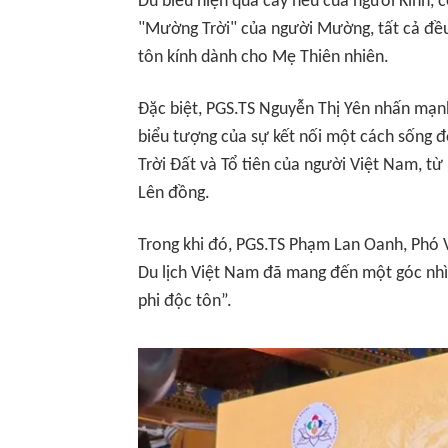
Dù biểu hiện qua cây nêu của người Kinh, 
"Mường Trời" của người Mường, tất cả đề
tôn kính dành cho Mẹ Thiên nhiên.
Đặc biệt, PGS.TS Nguyễn Thị Yên nhấn mạn
biểu tượng của sự kết nối một cách sống đ
Trời Đất và Tổ tiên của người Việt Nam, từ
Lên đồng.
Trong khi đó, PGS.TS Phạm Lan Oanh, Phó 
Du lịch Việt Nam đã mang đến một góc nhìn
phi độc tôn”.