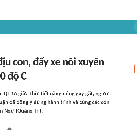
ịu con, đẩy xe nôi xuyên
0 độ C
c QL 1A giữa thời tiết nắng nóng gay gắt, người
luận đã đồng ý dừng hành trình và cùng các con
en Ngư (Quảng Trị).
Gốc