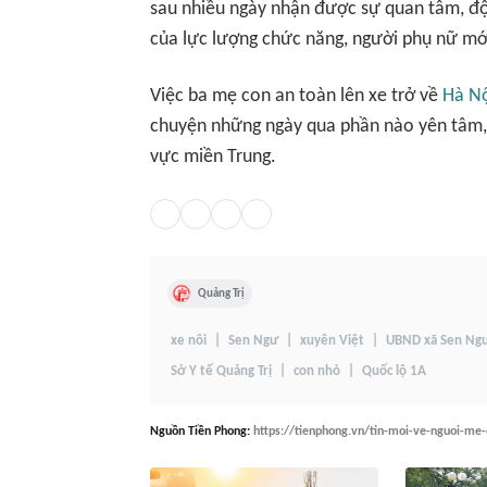
sau nhiều ngày nhận được sự quan tâm, độn
của lực lượng chức năng, người phụ nữ mớ
Việc ba mẹ con an toàn lên xe trở về
Hà N
chuyện những ngày qua phần nào yên tâm, n
vực miền Trung.
Quảng Trị
xe nôi
Sen Ngư
xuyên Việt
UBND xã Sen Ng
Sở Y tế Quảng Trị
con nhỏ
Quốc lộ 1A
Nguồn
Tiền Phong
:
https://tienphong.vn/tin-moi-ve-nguoi-me