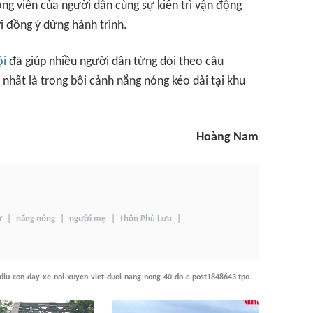
g viên của người dân cùng sự kiên trì vận động
i đồng ý dừng hành trình.
ội
đã giúp nhiều người dân từng dõi theo câu
hất là trong bối cảnh nắng nóng kéo dài tại khu
Hoàng Nam
ư
nắng nóng
người mẹ
thôn Phù Lưu
-diu-con-day-xe-noi-xuyen-viet-duoi-nang-nong-40-do-c-post1848643.tpo