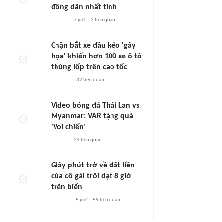
đông dân nhất tỉnh
7 giờ
2
liên quan
Chặn bắt xe đầu kéo 'gây
họa' khiến hơn 100 xe ô tô
thủng lốp trên cao tốc
32
liên quan
Video bóng đá Thái Lan vs
Myanmar: VAR tặng quà
'Voi chiến'
24
liên quan
Giây phút trở về đất liền
của cô gái trôi dạt 8 giờ
trên biển
5 giờ
59
liên quan