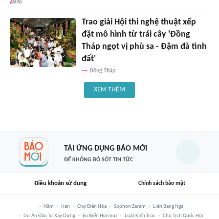
Trao giải Hội thi nghệ thuật xếp
đặt mô hình từ trái cây 'Đồng
Tháp ngọt vị phù sa - Đậm đà tình
đất'
Đồng Tháp
XEM THÊM
TẢI ỨNG DỤNG BÁO MỚI
ĐỂ KHÔNG BỎ SÓT TIN TỨC
Điều khoản sử dụng
Chính sách bảo mật
Năm
Iran
Chợ Biên Hòa
Sophon Zaram
Liên Bang Nga
Dự Án Đầu Tư Xây Dựng
Eo Biển Hormuz
Luật Kiến Trúc
Chủ Tịch Quốc Hội