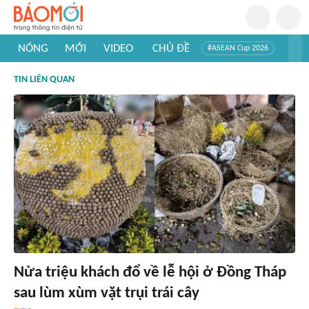
NÓNG
MỚI
VIDEO
CHỦ ĐỀ
#ASEAN Cup 2026
#Trí tuệ nhân tạo
#Mỹ - Iran
#Khám phá Việt Nam
TIN LIÊN QUAN
#Khám phá thế giới
Nửa triệu khách đổ về lễ hội ở Đồng Tháp
sau lùm xùm vặt trụi trái cây