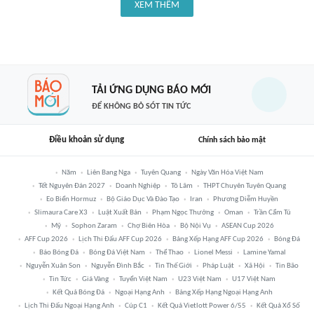
XEM THÊM
TẢI ỨNG DỤNG BÁO MỚI
ĐỂ KHÔNG BỎ SÓT TIN TỨC
Điều khoản sử dụng
Chính sách bảo mật
Năm
Liên Bang Nga
Tuyên Quang
Ngày Văn Hóa Việt Nam
Tết Nguyên Đán 2027
Doanh Nghiệp
Tô Lâm
THPT Chuyên Tuyên Quang
Eo Biển Hormuz
Bộ Giáo Dục Và Đào Tạo
Iran
Phương Diễm Huyền
Slimaura Care X3
Luật Xuất Bản
Phạm Ngọc Thưởng
Oman
Trần Cẩm Tú
Mỹ
Sophon Zaram
Chợ Biên Hòa
Bộ Nội Vụ
ASEAN Cup 2026
AFF Cup 2026
Lịch Thi Đấu AFF Cup 2026
Bảng Xếp Hạng AFF Cup 2026
Bóng Đá
Báo Bóng Đá
Bóng Đá Việt Nam
Thể Thao
Lionel Messi
Lamine Yamal
Nguyễn Xuân Son
Nguyễn Đình Bắc
Tin Thế Giới
Pháp Luật
Xã Hội
Tin Bão
Tin Tức
Giá Vàng
Tuyển Việt Nam
U23 Việt Nam
U17 Việt Nam
Kết Quả Bóng Đá
Ngoại Hạng Anh
Bảng Xếp Hạng Ngoại Hạng Anh
Lịch Thi Đấu Ngoại Hạng Anh
Cúp C1
Kết Quả Vietlott Power 6/55
Kết Quả Xổ Số