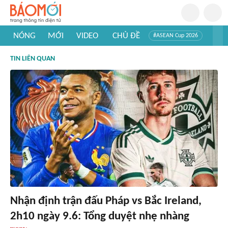
NÓNG
MỚI
VIDEO
CHỦ ĐỀ
#ASEAN Cup 2026
#Trí tuệ nhân tạo
#Mỹ - Iran
#Khám phá Việt Nam
TIN LIÊN QUAN
#Khám phá thế giới
Nhận định trận đấu Pháp vs Bắc Ireland,
2h10 ngày 9.6: Tổng duyệt nhẹ nhàng