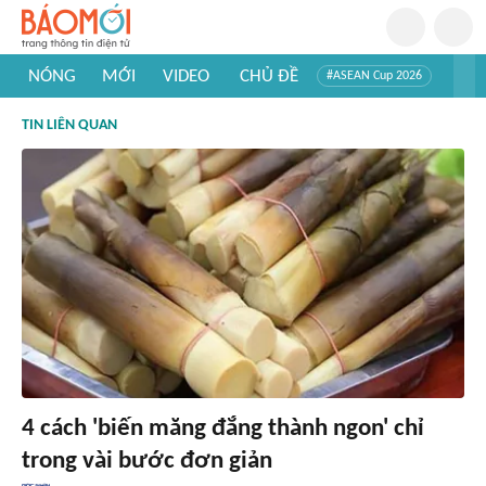
NÓNG
MỚI
VIDEO
CHỦ ĐỀ
#ASEAN Cup 2026
#Trí tuệ nhân tạo
#Mỹ - Iran
#Khám phá Việt Nam
TIN LIÊN QUAN
#Khám phá thế giới
4 cách 'biến măng đắng thành ngon' chỉ
trong vài bước đơn giản