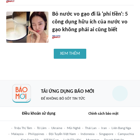
Bỏ nước vo gạo đi là 'phí tiền': 5
công dụng hữu ích của nước vo
gạo không phải ai cũng biết
XEM THÊM
TẢI ỨNG DỤNG BÁO MỚI
ĐỂ KHÔNG BỎ SÓT TIN TỨC
Điều khoản sử dụng
Chính sách bảo mật
Triệu Thị Tâm
Tô Lâm
Ukraine
Mũi Nghê
Thái Lan
Iran
Liên Bang Nga
Malaysia
Philippines
Đội Tuyển Việt Nam
Indonesia
Singapore
Campuchia