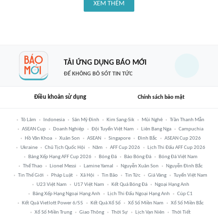
XEM THÊM
TẢI ỨNG DỤNG BÁO MỚI
ĐỂ KHÔNG BỎ SÓT TIN TỨC
Điều khoản sử dụng
Chính sách bảo mật
Tô Lâm
Indonesia
Sân Mỹ Đình
Kim Sang-Sik
Mũi Nghê
Trần Thanh Mẫn
ASEAN Cup
Doanh Nghiệp
Đội Tuyển Việt Nam
Liên Bang Nga
Campuchia
Hồ Văn Khoa
Xuân Son
ASEAN
Singapore
Đình Bắc
ASEAN Cup 2026
Ukraine
Chủ Tịch Quốc Hội
Năm
AFF Cup 2026
Lịch Thi Đấu AFF Cup 2026
Bảng Xếp Hạng AFF Cup 2026
Bóng Đá
Báo Bóng Đá
Bóng Đá Việt Nam
Thể Thao
Lionel Messi
Lamine Yamal
Nguyễn Xuân Son
Nguyễn Đình Bắc
Tin Thế Giới
Pháp Luật
Xã Hội
Tin Bão
Tin Tức
Giá Vàng
Tuyển Việt Nam
U23 Việt Nam
U17 Việt Nam
Kết Quả Bóng Đá
Ngoại Hạng Anh
Bảng Xếp Hạng Ngoại Hạng Anh
Lịch Thi Đấu Ngoại Hạng Anh
Cúp C1
Kết Quả Vietlott Power 6/55
Kết Quả Xổ Số
Xổ Số Miền Nam
Xổ Số Miền Bắc
Xổ Số Miền Trung
Giao Thông
Thời Sự
Lịch Vạn Niên
Thời Tiết