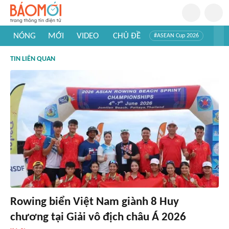
NÓNG
MỚI
VIDEO
CHỦ ĐỀ
#ASEAN Cup 2026
#Trí tuệ nhân tạo
#Mỹ - Iran
#Khám phá Việt Nam
TIN LIÊN QUAN
#Khám phá thế giới
Rowing biển Việt Nam giành 8 Huy
chương tại Giải vô địch châu Á 2026