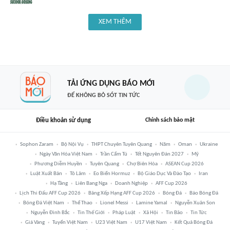
XEM THÊM
TẢI ỨNG DỤNG BÁO MỚI
ĐỂ KHÔNG BỎ SÓT TIN TỨC
Điều khoản sử dụng
Chính sách bảo mật
Sophon Zaram
Bộ Nội Vụ
THPT Chuyên Tuyên Quang
Năm
Oman
Ukraine
Ngày Văn Hóa Việt Nam
Trần Cẩm Tú
Tết Nguyên Đán 2027
Mỹ
Phương Diễm Huyền
Tuyên Quang
Chợ Biên Hòa
ASEAN Cup 2026
Luật Xuất Bản
Tô Lâm
Eo Biển Hormuz
Bộ Giáo Dục Và Đào Tạo
Iran
Hạ Tầng
Liên Bang Nga
Doanh Nghiệp
AFF Cup 2026
Lịch Thi Đấu AFF Cup 2026
Bảng Xếp Hạng AFF Cup 2026
Bóng Đá
Báo Bóng Đá
Bóng Đá Việt Nam
Thể Thao
Lionel Messi
Lamine Yamal
Nguyễn Xuân Son
Nguyễn Đình Bắc
Tin Thế Giới
Pháp Luật
Xã Hội
Tin Bão
Tin Tức
Giá Vàng
Tuyển Việt Nam
U23 Việt Nam
U17 Việt Nam
Kết Quả Bóng Đá