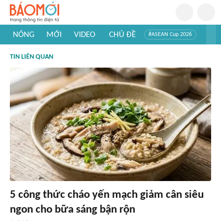
NÓNG
MỚI
VIDEO
CHỦ ĐỀ
#ASEAN Cup 2026
#Trí tuệ nhân tạo
#Mỹ - Iran
#Khám phá Việt Nam
TIN LIÊN QUAN
#Khám phá thế giới
5 công thức cháo yến mạch giảm cân siêu
ngon cho bữa sáng bận rộn