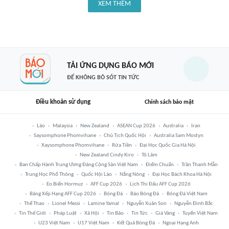
XEM THÊM
TẢI ỨNG DỤNG BÁO MỚI
ĐỂ KHÔNG BỎ SÓT TIN TỨC
Điều khoản sử dụng
Chính sách bảo mật
Lào
Malaysia
New Zealand
ASEAN Cup 2026
Australia
Iran
Saysomphone Phomvihane
Chủ Tịch Quốc Hội
Australia Sam Mostyn
Xaysomphone Phomvihane
Rửa Tiền
Đại Học Quốc Gia Hà Nội
New Zealand Cindy Kiro
Tô Lâm
Ban Chấp Hành Trung Ương Đảng Cộng Sản Việt Nam
Điểm Chuẩn
Trần Thanh Mẫn
Trung Học Phổ Thông
Quốc Hội Lào
Nắng Nóng
Đại Học Bách Khoa Hà Nội
Eo Biển Hormuz
AFF Cup 2026
Lịch Thi Đấu AFF Cup 2026
Bảng Xếp Hạng AFF Cup 2026
Bóng Đá
Báo Bóng Đá
Bóng Đá Việt Nam
Thể Thao
Lionel Messi
Lamine Yamal
Nguyễn Xuân Son
Nguyễn Đình Bắc
Tin Thế Giới
Pháp Luật
Xã Hội
Tin Bão
Tin Tức
Giá Vàng
Tuyển Việt Nam
U23 Việt Nam
U17 Việt Nam
Kết Quả Bóng Đá
Ngoại Hạng Anh