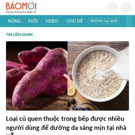
NÓNG
MỚI
VIDEO
CHỦ ĐỀ
#ASEAN Cup 2026
#Trí tuệ nhân tạo
#Mỹ - Iran
#Khám phá Việt Nam
TIN LIÊN QUAN
#Khám phá thế giới
Loại củ quen thuộc trong bếp được nhiều
người dùng để dưỡng da sáng mịn tại nhà