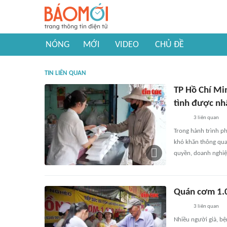
NÓNG
MỚI
VIDEO
CHỦ ĐỀ
TIN LIÊN QUAN
TP Hồ Chí Mi
tình được nh
3
liên quan
Trong hành trình p
khó khăn thông qua
quyền, doanh nghiệp
Quán cơm 1.0
3
liên quan
Nhiều người già, b