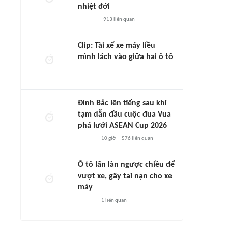
nhiệt đới
913
liên quan
Clip: Tài xế xe máy liều
mình lách vào giữa hai ô tô
Đình Bắc lên tiếng sau khi
tạm dẫn đầu cuộc đua Vua
phá lưới ASEAN Cup 2026
10 giờ
576
liên quan
Ô tô lấn làn ngược chiều để
vượt xe, gây tai nạn cho xe
máy
1
liên quan