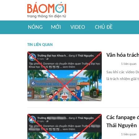
NÓNG
MỚI
VIDEO
CHỦ ĐỀ
TIN LIÊN QUAN
Văn hóa trác
1
liên quan
Sau khi các video 
là trách nhiệm giải 
Các fanpage 
Thái Nguyên
1
liên quan