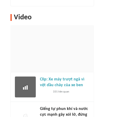
Video
Clip: Xe máy trượt ngã vì
vệt dầu chảy của xe ben
331
liên quan
Giếng tự phun khí và nước
cực mạnh gây xói lở, đứng