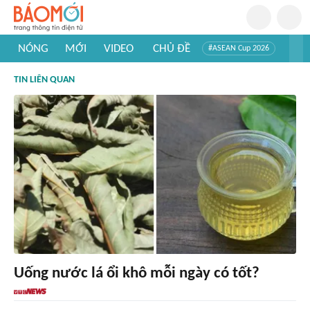
NÓNG
MỚI
VIDEO
CHỦ ĐỀ
#ASEAN Cup 2026
#Trí tuệ nhân tạo
#Mỹ - Iran
#Khám phá Việt Nam
TIN LIÊN QUAN
#Khám phá thế giới
Uống nước lá ổi khô mỗi ngày có tốt?