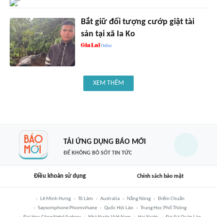
Bắt giữ đối tượng cướp giật tài
sản tại xã Ia Ko
XEM THÊM
TẢI ỨNG DỤNG BÁO MỚI
ĐỂ KHÔNG BỎ SÓT TIN TỨC
Điều khoản sử dụng
Chính sách bảo mật
Lê Minh Hưng
Tô Lâm
Australia
Nắng Nóng
Điểm Chuẩn
Saysomphone Phomvihane
Quốc Hội Lào
Trung Học Phổ Thông