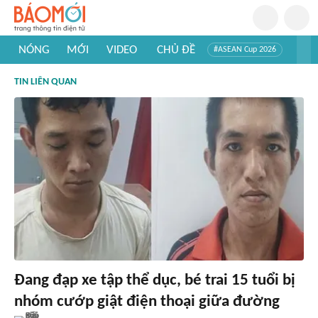
NÓNG
MỚI
VIDEO
CHỦ ĐỀ
#ASEAN Cup 2026
#Tuyển sinh đại học 2026
#Trí tuệ nhân tạo
#Mỹ - Iran
TIN LIÊN QUAN
#Khám phá Việt Nam
#Khám phá thế giới
Đang đạp xe tập thể dục, bé trai 15 tuổi bị
nhóm cướp giật điện thoại giữa đường