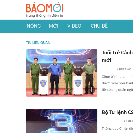
NÓNG
MỚI
VIDEO
CHỦ ĐỀ
TIN LIÊN QUAN
Tuổi trẻ Cảnh
mới'
3
liên quan
Công trình thanh ni
được xem như hành t
tiên trong quân ngũ
Bộ Tư lệnh C
3
liên 
Thông qua Chiến dị