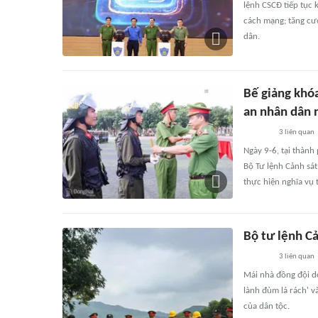
lệnh CSCĐ tiếp tục 
cách mạng; tăng cư
dân.
Bế giảng khó
an nhân dân
3
liên quan
Ngày 9-6, tại thành
Bộ Tư lệnh Cảnh sát
thực hiện nghĩa vụ
Bộ tư lệnh Cả
3
liên quan
Mái nhà đồng đội do
lành đùm lá rách' 
của dân tộc.