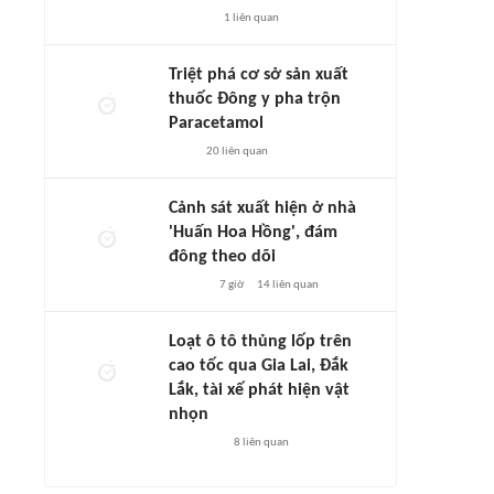
1
liên quan
Triệt phá cơ sở sản xuất
thuốc Đông y pha trộn
Paracetamol
20
liên quan
Cảnh sát xuất hiện ở nhà
'Huấn Hoa Hồng', đám
đông theo dõi
7 giờ
14
liên quan
Loạt ô tô thủng lốp trên
cao tốc qua Gia Lai, Đắk
Lắk, tài xế phát hiện vật
nhọn
8
liên quan