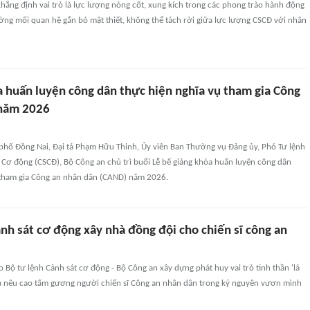
khẳng định vai trò là lực lượng nòng cốt, xung kích trong các phong trào hành động
ờng mối quan hệ gắn bó mật thiết, không thể tách rời giữa lực lượng CSCĐ với nhân
a huấn luyện công dân thực hiện nghĩa vụ tham gia Công
 năm 2026
 phố Đồng Nai, Đại tá Phạm Hữu Thinh, Ủy viên Ban Thường vụ Đảng ủy, Phó Tư lệnh
 Cơ động (CSCĐ), Bộ Công an chủ trì buổi Lễ bế giảng khóa huấn luyện công dân
 tham gia Công an nhân dân (CAND) năm 2026.
nh sát cơ động xây nhà đồng đội cho chiến sĩ công an
 Bộ tư lệnh Cảnh sát cơ động - Bộ Công an xây dựng phát huy vai trò tinh thần 'lá
và nêu cao tấm gương người chiến sĩ Công an nhân dân trong kỷ nguyên vươn mình