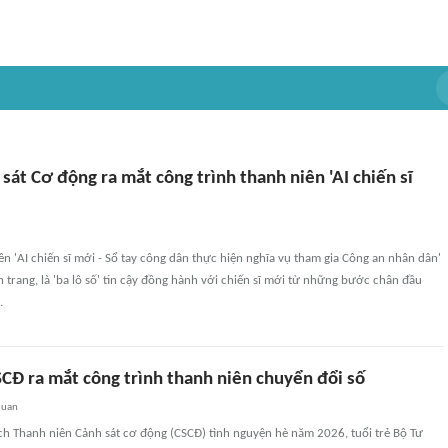
 sát Cơ động ra mắt công trình thanh niên 'AI chiến sĩ
ên 'AI chiến sĩ mới - Sổ tay công dân thực hiện nghĩa vụ tham gia Công an nhân dân'
rang, là 'ba lô số' tin cậy đồng hành với chiến sĩ mới từ những bước chân đầu
.
SCĐ ra mắt công trình thanh niên chuyển đổi số
quan
ch Thanh niên Cảnh sát cơ động (CSCĐ) tình nguyện hè năm 2026, tuổi trẻ Bộ Tư