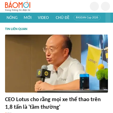
NÓNG
MỚI
VIDEO
CHỦ ĐỀ
#ASEAN Cup 2026
#Trí tuệ nhân tạo
#Mỹ - Iran
#Khám phá Việt Nam
TIN LIÊN QUAN
#Khám phá thế giới
CEO Lotus cho rằng mọi xe thể thao trên
1,8 tấn là 'tầm thường'