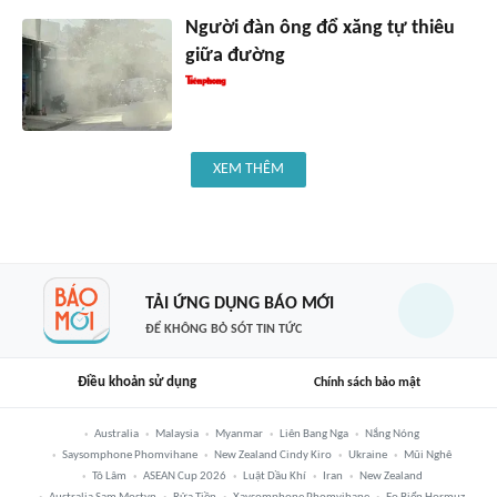
Người đàn ông đổ xăng tự thiêu
giữa đường
XEM THÊM
TẢI ỨNG DỤNG BÁO MỚI
ĐỂ KHÔNG BỎ SÓT TIN TỨC
Điều khoản sử dụng
Chính sách bảo mật
Australia
Malaysia
Myanmar
Liên Bang Nga
Nắng Nóng
Saysomphone Phomvihane
New Zealand Cindy Kiro
Ukraine
Mũi Nghê
Tô Lâm
ASEAN Cup 2026
Luật Dầu Khí
Iran
New Zealand