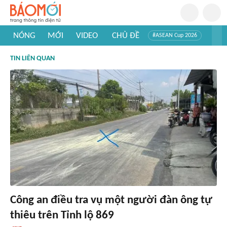
NÓNG
MỚI
VIDEO
CHỦ ĐỀ
#ASEAN Cup 2026
#Trí tuệ nhân tạo
#Mỹ - Iran
#Khám phá Việt Nam
TIN LIÊN QUAN
#Khám phá thế giới
Công an điều tra vụ một người đàn ông tự
thiêu trên Tỉnh lộ 869