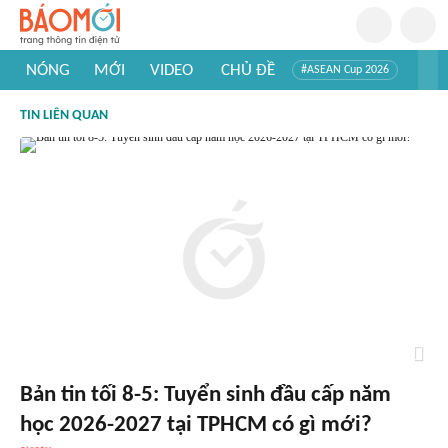
NÓNG
MỚI
VIDEO
CHỦ ĐỀ
#ASEAN Cup 2026
#Trí tuệ nhân tạo
#Mỹ - Iran
#Khám phá Việt Nam
TIN LIÊN QUAN
#Khám phá thế giới
Bản tin tối 8-5: Tuyển sinh đầu cấp năm
học 2026-2027 tại TPHCM có gì mới?