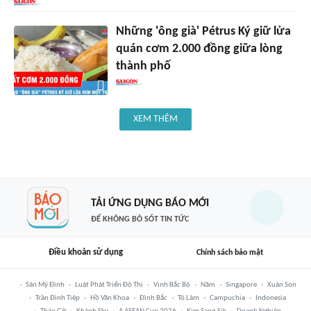
Những 'ông già' Pétrus Ký giữ lửa
quán cơm 2.000 đồng giữa lòng
thành phố
XEM THÊM
TẢI ỨNG DỤNG BÁO MỚI
ĐỂ KHÔNG BỎ SÓT TIN TỨC
Điều khoản sử dụng
Chính sách bảo mật
Sân Mỹ Đình
Luật Phát Triển Đô Thị
Vịnh Bắc Bộ
Năm
Singapore
Xuân Son
Trần Đình Tiệp
Hồ Văn Khoa
Đình Bắc
Tô Lâm
Campuchia
Indonesia