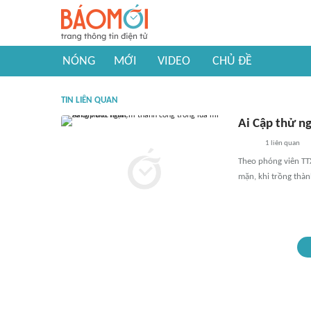
NÓNG
MỚI
VIDEO
CHỦ ĐỀ
TIN LIÊN QUAN
Ai Cập thử n
1
liên quan
Theo phóng viên TTX
mặn, khi trồng thà