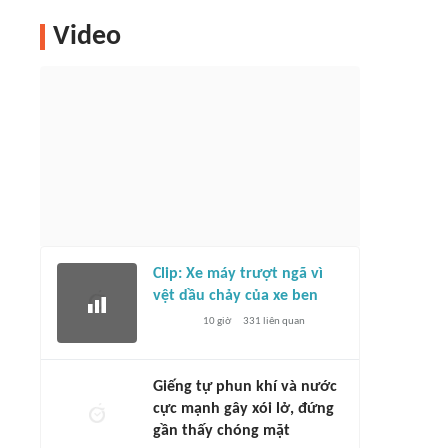
Video
Clip: Xe máy trượt ngã vì
vệt dầu chảy của xe ben
10 giờ
331
liên quan
Giếng tự phun khí và nước
cực mạnh gây xói lở, đứng
gần thấy chóng mặt