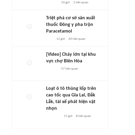
10 giờ
1
liên quan
Triệt phá cơ sở sản xuất
thuốc Đông y pha trộn
Paracetamol
12 giờ
20
liên quan
[Video] Cháy lớn tại khu
vực chợ Biên Hòa
57
liên quan
Loạt ô tô thủng lốp trên
cao tốc qua Gia Lai, Đắk
Lắk, tài xế phát hiện vật
nhọn
11 giờ
8
liên quan