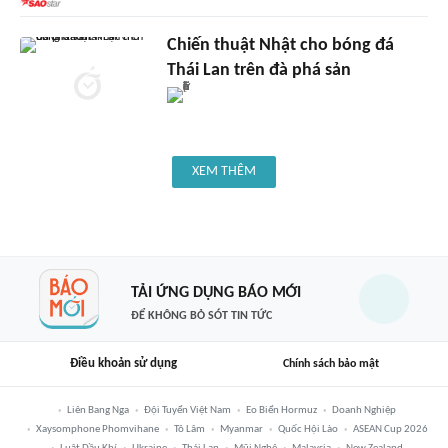
Chiến thuật Nhật cho bóng đá
Thái Lan trên đà phá sản
XEM THÊM
TẢI ỨNG DỤNG BÁO MỚI
ĐỂ KHÔNG BỎ SÓT TIN TỨC
Điều khoản sử dụng
Chính sách bảo mật
Liên Bang Nga
Đội Tuyển Việt Nam
Eo Biển Hormuz
Doanh Nghiệp
Xaysomphone Phomvihane
Tô Lâm
Myanmar
Quốc Hội Lào
ASEAN Cup 2026