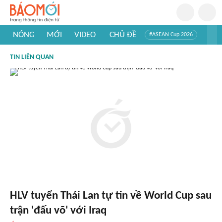
NÓNG
MỚI
VIDEO
CHỦ ĐỀ
#ASEAN Cup 2026
#Trí tuệ nhân tạo
#Mỹ - Iran
#Khám phá Việt Nam
TIN LIÊN QUAN
#Khám phá thế giới
HLV tuyển Thái Lan tự tin về World Cup sau
trận 'đấu võ' với Iraq