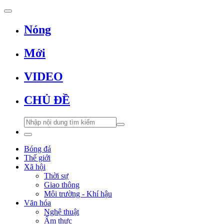
Nóng
Mới
VIDEO
CHỦ ĐỀ
Bóng đá
Thế giới
Xã hội
Thời sự
Giao thông
Môi trường - Khí hậu
Văn hóa
Nghệ thuật
Ẩm thực