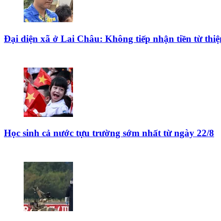
Đại diện xã ở Lai Châu: Không tiếp nhận tiền từ th
Học sinh cả nước tựu trường sớm nhất từ ngày 22/8