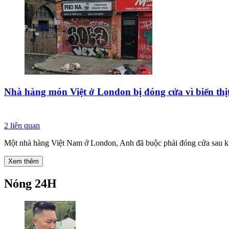
Nhà hàng món Việt ở London bị đóng cửa vì biến thịt
2
liên quan
Một nhà hàng Việt Nam ở London, Anh đã buộc phải đóng cửa sau khi c
Xem thêm
Nóng 24H