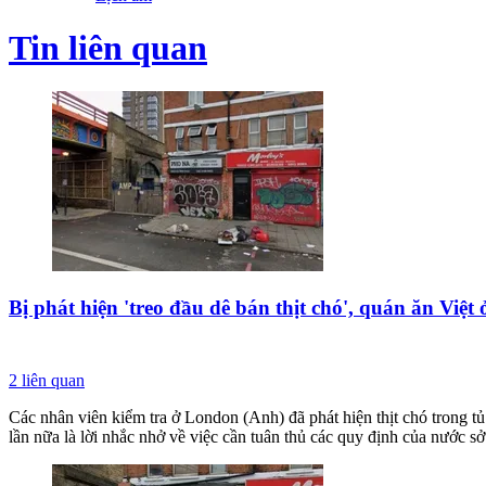
Tin liên quan
Bị phát hiện 'treo đầu dê bán thịt chó', quán ăn Việ
2
liên quan
Các nhân viên kiểm tra ở London (Anh) đã phát hiện thịt chó trong t
lần nữa là lời nhắc nhở về việc cần tuân thủ các quy định của nước sở