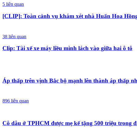
5
liên quan
[CLIP]: Toàn cảnh vụ khám xét nhà Huấn Hoa Hồn
38
liên quan
Clip: Tài xế xe máy liều mình lách vào giữa hai ô tô
Áp thấp trên vịnh Bắc bộ mạnh lên thành áp thấp nh
896
liên quan
Cô dâu ở TPHCM được mẹ kế tặng 500 triệu trong đám