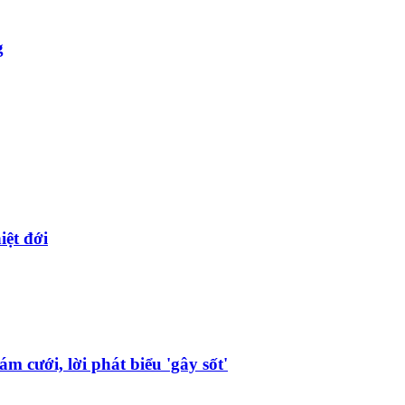
g
iệt đới
 cưới, lời phát biểu 'gây sốt'