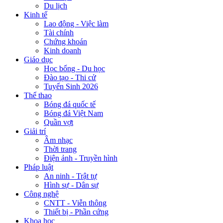
Du lịch
Kinh tế
Lao động - Việc làm
Tài chính
Chứng khoán
Kinh doanh
Giáo dục
Học bổng - Du học
Đào tạo - Thi cử
Tuyển Sinh 2026
Thể thao
Bóng đá quốc tế
Bóng đá Việt Nam
Quần vợt
Giải trí
Âm nhạc
Thời trang
Điện ảnh - Truyền hình
Pháp luật
An ninh - Trật tự
Hình sự - Dân sự
Công nghệ
CNTT - Viễn thông
Thiết bị - Phần cứng
Khoa học