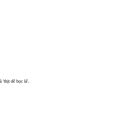
thịt dê bọc lá'.