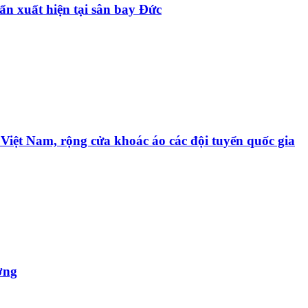
ẩn xuất hiện tại sân bay Đức
 Việt Nam, rộng cửa khoác áo các đội tuyển quốc gia
ơng