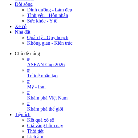
Đời sống
Dinh dưỡng - Làm đẹp
Tình yêu - Hôn nhân
Sức khỏe - Y tế
Xe cộ
Nhà đất
Quản lý - Quy hoạch
Không gian - Kiến trúc
Chủ đề nóng
#
ASEAN Cup 2026
#
Trí tuệ nhân tạo
#
Mỹ - Iran
#
Khám phá Việt Nam
#
Khám phá thế giới
Tiện ích
Kết quả xổ số
Giá vàng hôm nay
Thời tiết
Lịch âm