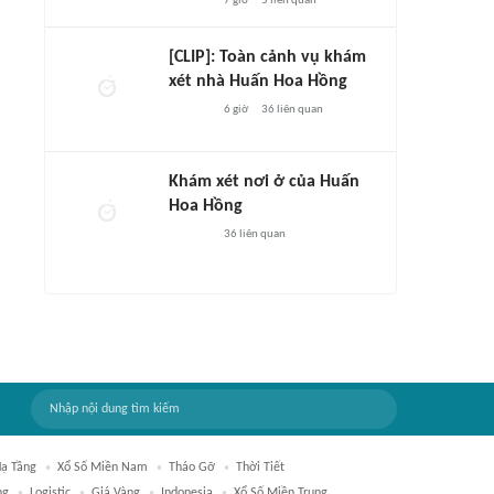
7 giờ
5
liên quan
[CLIP]: Toàn cảnh vụ khám
xét nhà Huấn Hoa Hồng
6 giờ
36
liên quan
Khám xét nơi ở của Huấn
Hoa Hồng
36
liên quan
ạ Tầng
Xổ Số Miền Nam
Tháo Gỡ
Thời Tiết
ng
Logistic
Giá Vàng
Indonesia
Xổ Số Miền Trung