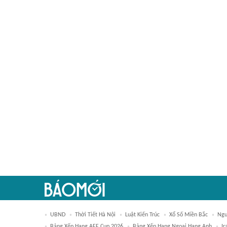
UBND
Thời Tiết Hà Nội
Luật Kiến Trúc
Xổ Số Miền Bắc
Ngu
Bảng Xếp Hạng AFF Cup 2026
Bảng Xếp Hạng Ngoại Hạng Anh
Ir