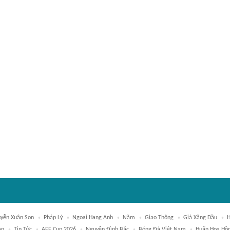
yễn Xuân Son
Pháp Lý
Ngoại Hạng Anh
Năm
Giao Thông
Giá Xăng Dầu
H
an
Tin Tức
AFF Cup 2026
Nguyễn Đình Bắc
Bóng Đá Việt Nam
Huấn Hoa Hồ