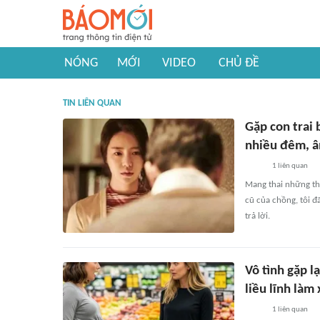
NÓNG
MỚI
VIDEO
CHỦ ĐỀ
TIN LIÊN QUAN
Gặp con trai 
nhiều đêm, â
1
liên quan
Mang thai những thá
cũ của chồng, tôi đ
trả lời.
Vô tình gặp l
liều lĩnh là
1
liên quan