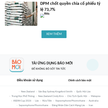
DPM chốt quyền chia cổ phiếu tỷ
lệ 73,7%
XEM THÊM
TẢI ỨNG DỤNG BÁO MỚI
ĐỂ KHÔNG BỎ SÓT TIN TỨC
Điều khoản sử dụng
Chính sách bảo mật
New Zealand
Sân Bay Sydney Kingsford Smith
Quốc Hội Lào
Trung Học Phổ Thông
New Zealand Cindy Kiro
Chủ Tịch Quốc Hội
Malaysia
ASEAN Cup 2026
Lào
Rửa Tiền
Xaysomphone Phomvihane
Australia
Saysomphone Phomvihane
Đảng Nhân Dân Cách Mạng Lào
Iran