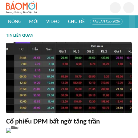
NÓNG
MỚI
VIDEO
CHỦ ĐỀ
#ASEAN Cup 2026
#Trí tuệ nhân tạo
#Mỹ - Iran
#Khám phá Việt Nam
TIN LIÊN QUAN
#Khám phá thế giới
Cổ phiếu DPM bất ngờ tăng trần