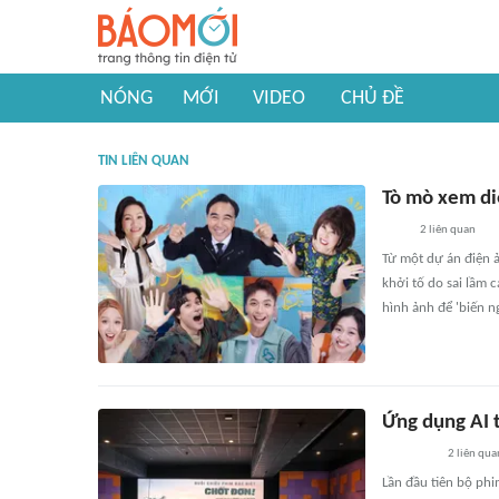
NÓNG
MỚI
VIDEO
CHỦ ĐỀ
TIN LIÊN QUAN
Tò mò xem di
2
liên quan
Từ một dự án điện ả
khởi tố do sai lầm 
hình ảnh để 'biến n
Ứng dụng AI t
2
liên qua
Lần đầu tiên bộ phi