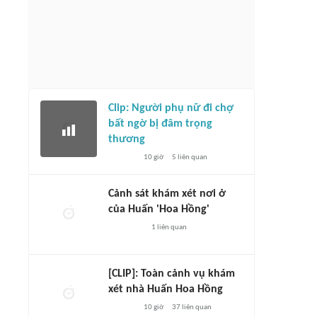
Clip: Người phụ nữ đi chợ
bất ngờ bị đâm trọng
thương
10 giờ
5
liên quan
Cảnh sát khám xét nơi ở
của Huấn 'Hoa Hồng'
1
liên quan
[CLIP]: Toàn cảnh vụ khám
xét nhà Huấn Hoa Hồng
10 giờ
37
liên quan