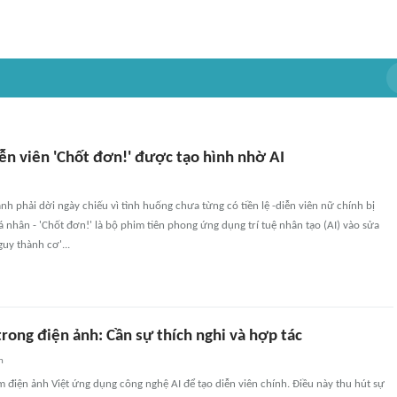
ễn viên 'Chốt đơn!' được tạo hình nhờ AI
nh phải dời ngày chiếu vì tình huống chưa từng có tiền lệ -diễn viên nữ chính bị
cá nhân - 'Chốt đơn!' là bộ phim tiên phong ứng dụng trí tuệ nhân tạo (AI) vào sửa
guy thành cơ'...
rong điện ảnh: Cần sự thích nghi và hợp tác
n
m điện ảnh Việt ứng dụng công nghệ AI để tạo diễn viên chính. Điều này thu hút sự