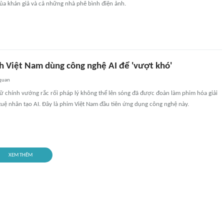
ủa khán giả và cả những nhà phê bình điện ảnh.
h Việt Nam dùng công nghệ AI để 'vượt khó'
 quan
nữ chính vướng rắc rối pháp lý không thể lên sóng đã được đoàn làm phim hóa giải
tuệ nhân tạo AI. Đây là phim Việt Nam đầu tiên ứng dụng công nghệ này.
XEM THÊM