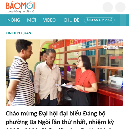
NÓNG
MỚI
VIDEO
CHỦ ĐỀ
#ASEAN Cup 2026
#Trí tuệ nhân tạo
#Mỹ - Iran
#Khám phá Việt Nam
TIN LIÊN QUAN
#Khám phá thế giới
Chào mừng Đại hội đại biểu Đảng bộ
phường Ba Ngòi lần thứ nhất, nhiệm kỳ