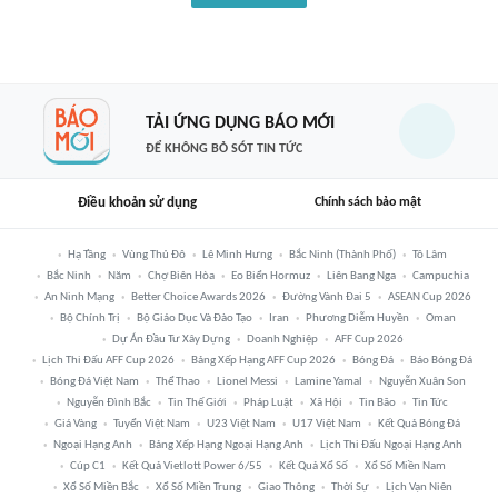
TẢI ỨNG DỤNG BÁO MỚI
ĐỂ KHÔNG BỎ SÓT TIN TỨC
Điều khoản sử dụng
Chính sách bảo mật
Hạ Tầng
Vùng Thủ Đô
Lê Minh Hưng
Bắc Ninh (thành Phố)
Tô Lâm
Bắc Ninh
Năm
Chợ Biên Hòa
Eo Biển Hormuz
Liên Bang Nga
Campuchia
An Ninh Mạng
Better Choice Awards 2026
Đường Vành Đai 5
ASEAN Cup 2026
Bộ Chính Trị
Bộ Giáo Dục Và Đào Tạo
Iran
Phương Diễm Huyền
Oman
Dự Án Đầu Tư Xây Dựng
Doanh Nghiệp
AFF Cup 2026
Lịch Thi Đấu AFF Cup 2026
Bảng Xếp Hạng AFF Cup 2026
Bóng Đá
Báo Bóng Đá
Bóng Đá Việt Nam
Thể Thao
Lionel Messi
Lamine Yamal
Nguyễn Xuân Son
Nguyễn Đình Bắc
Tin Thế Giới
Pháp Luật
Xã Hội
Tin Bão
Tin Tức
Giá Vàng
Tuyển Việt Nam
U23 Việt Nam
U17 Việt Nam
Kết Quả Bóng Đá
Ngoại Hạng Anh
Bảng Xếp Hạng Ngoại Hạng Anh
Lịch Thi Đấu Ngoại Hạng Anh
Cúp C1
Kết Quả Vietlott Power 6/55
Kết Quả Xổ Số
Xổ Số Miền Nam
Xổ Số Miền Bắc
Xổ Số Miền Trung
Giao Thông
Thời Sự
Lịch Vạn Niên