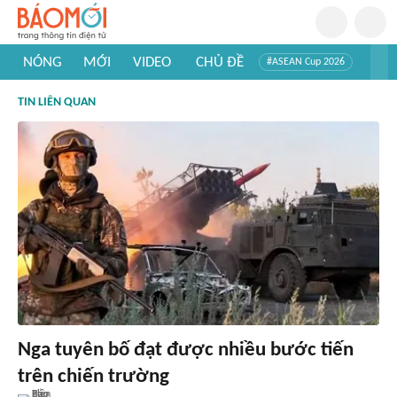
NÓNG
MỚI
VIDEO
CHỦ ĐỀ
#ASEAN Cup 2026
#Trí tuệ nhân tạo
#Mỹ - Iran
#Khám phá Việt Nam
TIN LIÊN QUAN
#Khám phá thế giới
Nga tuyên bố đạt được nhiều bước tiến
trên chiến trường