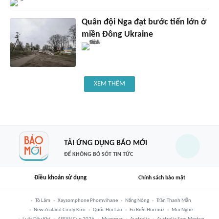
Quân đội Nga đạt bước tiến lớn ở
miền Đông Ukraine
XEM THÊM
TẢI ỨNG DỤNG BÁO MỚI
ĐỂ KHÔNG BỎ SÓT TIN TỨC
Điều khoản sử dụng
Chính sách bảo mật
Tô Lâm
Xaysomphone Phomvihane
Nắng Nóng
Trần Thanh Mẫn
New Zealand Cindy Kiro
Quốc Hội Lào
Eo Biển Hormuz
Mũi Nghê