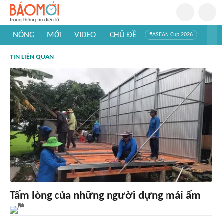
NÓNG
MỚI
VIDEO
CHỦ ĐỀ
#ASEAN Cup 2026
#Trí tuệ nhân tạo
#Mỹ - Iran
#Khám phá Việt Nam
TIN LIÊN QUAN
#Khám phá thế giới
Tấm lòng của những người dựng mái ấm