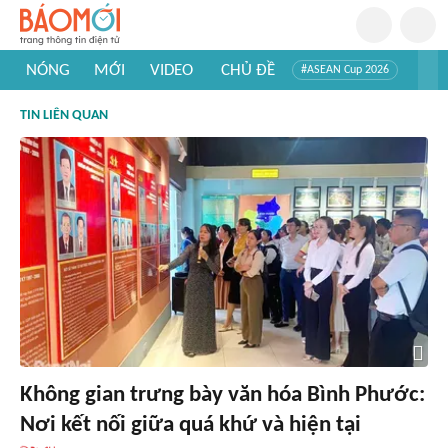
NÓNG
MỚI
VIDEO
CHỦ ĐỀ
#ASEAN Cup 2026
#Trí tuệ nhân tạo
#Mỹ - Iran
#Khám phá Việt Nam
TIN LIÊN QUAN
#Khám phá thế giới
Không gian trưng bày văn hóa Bình Phước:
Nơi kết nối giữa quá khứ và hiện tại