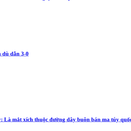
m dù dẫn 3-0
y: Là mắt xích thuộc đường dây buôn bán ma túy quốc