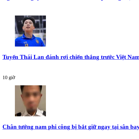
Tuyển Thái Lan đánh rơi chiến thắng trước Việt Na
10 giờ
Chân tướng nam phi công bị bắt giữ ngay tại sân ba