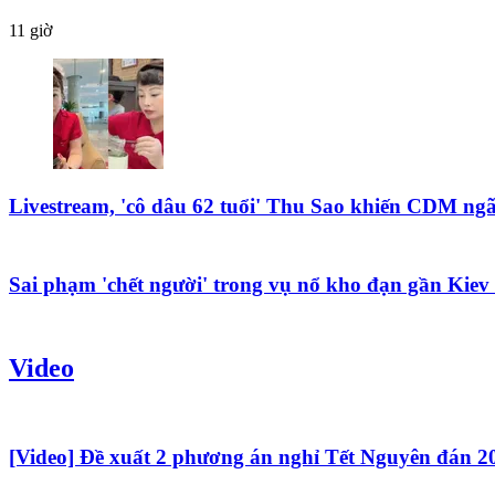
11 giờ
Livestream, 'cô dâu 62 tuổi' Thu Sao khiến CDM ngã
Sai phạm 'chết người' trong vụ nổ kho đạn gần Kiev 
Video
[Video] Đề xuất 2 phương án nghỉ Tết Nguyên đán 2