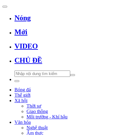
Nóng
Mới
VIDEO
CHỦ ĐỀ
Bóng đá
Thế giới
Xã hội
Thời sự
Giao thông
Môi trường - Khí hậu
Văn hóa
Nghệ thuật
Ẩm thực