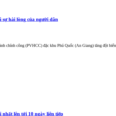
 sự hài lòng của người dân
ành chính công (PVHCC) đặc khu Phú Quốc (An Giang) tăng đột biến. Để
hất lên tới 10 ngày liên tiếp