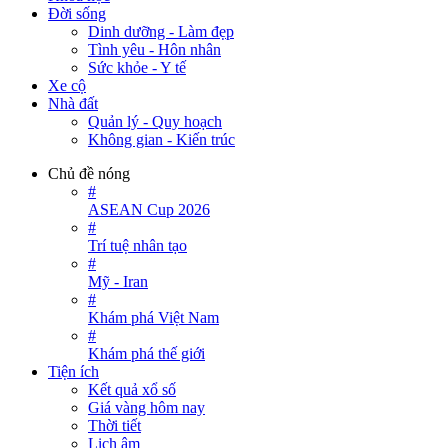
Đời sống
Dinh dưỡng - Làm đẹp
Tình yêu - Hôn nhân
Sức khỏe - Y tế
Xe cộ
Nhà đất
Quản lý - Quy hoạch
Không gian - Kiến trúc
Chủ đề nóng
#
ASEAN Cup 2026
#
Trí tuệ nhân tạo
#
Mỹ - Iran
#
Khám phá Việt Nam
#
Khám phá thế giới
Tiện ích
Kết quả xổ số
Giá vàng hôm nay
Thời tiết
Lịch âm