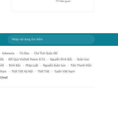
77
liên quan
Indonesia
Tin Bão
Chủ Tịch Quốc Hội
Sik
Kết Quả Vietlott Power 6/55
Nguyễn Đình Bắc
Xuân Son
iới
Đình Bắc
Pháp Luật
Nguyễn Xuân Son
Trần Thanh Mẫn
t Nam
Thời Tiết Hà Nội
Thời Tiết
Tuyển Việt Nam
 Cloud