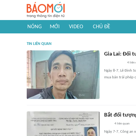
NÓNG
MỚI
VIDEO
CHỦ ĐỀ
TIN LIÊN QUAN
Gia Lai: Đối 
4
liên
Ngày 8-7, Lê Đình S
mua bán trái phép c
Bắt đối tượng
4
liên quan
Ngày 7-7, Công an x