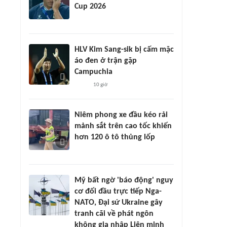
Cup 2026
HLV Kim Sang-sik bị cấm mặc
áo đen ở trận gặp
Campuchia
10 giờ
Niêm phong xe đầu kéo rải
mảnh sắt trên cao tốc khiến
hơn 120 ô tô thủng lốp
Mỹ bất ngờ 'báo động' nguy
cơ đối đầu trực tiếp Nga-
NATO, Đại sứ Ukraine gây
tranh cãi về phát ngôn
không gia nhập Liên minh