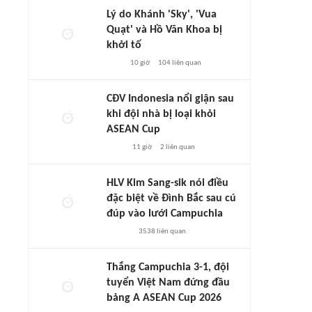
Lý do Khánh 'Sky', 'Vua
Quạt' và Hồ Văn Khoa bị
khởi tố
10 giờ
104
liên quan
CĐV Indonesia nổi giận sau
khi đội nhà bị loại khỏi
ASEAN Cup
11 giờ
2
liên quan
HLV Kim Sang-sik nói điều
đặc biệt về Đình Bắc sau cú
đúp vào lưới Campuchia
3538
liên quan
Thắng Campuchia 3-1, đội
tuyển Việt Nam đứng đầu
bảng A ASEAN Cup 2026