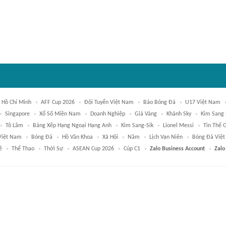
ố Hồ Chí Minh
AFF Cup 2026
Đội Tuyển Việt Nam
Báo Bóng Đá
U17 Việt Nam
Singapore
Xổ Số Miền Nam
Doanh Nghiệp
Giá Vàng
Khánh Sky
Kim Sang 
Tô Lâm
Bảng Xếp Hạng Ngoại Hạng Anh
Kim Sang-Sik
Lionel Messi
Tin Thế G
Việt Nam
Bóng Đá
Hồ Văn Khoa
Xã Hội
Năm
Lịch Vạn Niên
Bóng Đá Việ
ê
Thể Thao
Thời Sự
ASEAN Cup 2026
Cúp C1
Zalo Business Account
Zalo