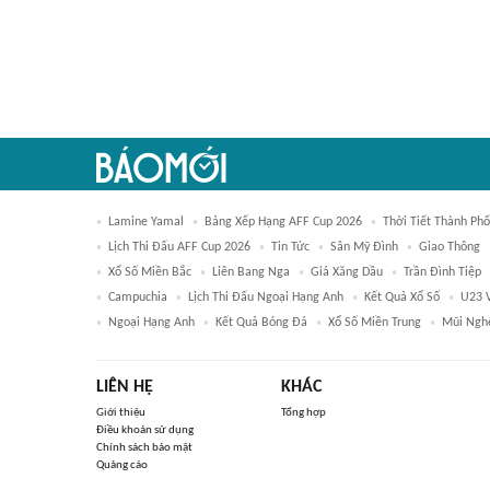
Lamine Yamal
Bảng Xếp Hạng AFF Cup 2026
Thời Tiết Thành Ph
Lịch Thi Đấu AFF Cup 2026
Tin Tức
Sân Mỹ Đình
Giao Thông
Xổ Số Miền Bắc
Liên Bang Nga
Giá Xăng Dầu
Trần Đình Tiệp
Campuchia
Lịch Thi Đấu Ngoại Hạng Anh
Kết Quả Xổ Số
U23 
Ngoại Hạng Anh
Kết Quả Bóng Đá
Xổ Số Miền Trung
Mũi Ngh
LIÊN HỆ
KHÁC
Giới thiệu
Tổng hợp
Điều khoản sử dụng
Chính sách bảo mật
Quảng cáo