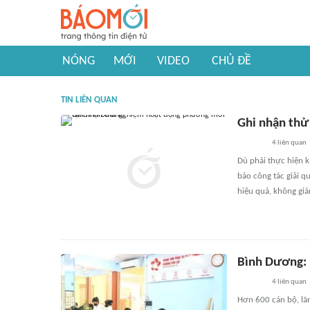
NÓNG
MỚI
VIDEO
CHỦ ĐỀ
TIN LIÊN QUAN
Ghi nhận thử
4
liên quan
Dù phải thực hiện 
bảo công tác giải q
hiệu quả, không giá
Bình Dương: 
4
liên quan
Hơn 600 cán bộ, lãn