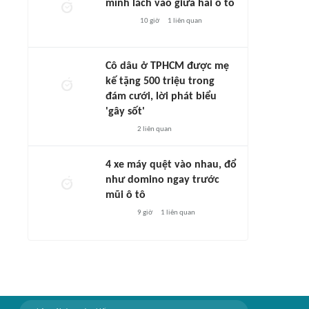
mình lách vào giữa hai ô tô
10 giờ
1
liên quan
Cô dâu ở TPHCM được mẹ
kế tặng 500 triệu trong
đám cưới, lời phát biểu
'gây sốt'
2
liên quan
4 xe máy quệt vào nhau, đổ
như domino ngay trước
mũi ô tô
9 giờ
1
liên quan