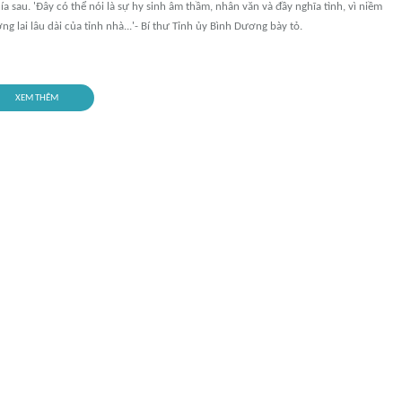
phía sau. 'Đây có thể nói là sự hy sinh âm thầm, nhân văn và đầy nghĩa tình, vì niềm
ương lai lâu dài của tỉnh nhà...'- Bí thư Tỉnh ủy Bình Dương bày tỏ.
XEM THÊM