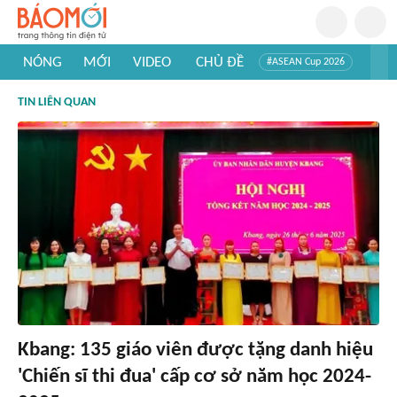
NÓNG
MỚI
VIDEO
CHỦ ĐỀ
#ASEAN Cup 2026
#Trí tuệ nhân tạo
#Mỹ - Iran
#Khám phá Việt Nam
TIN LIÊN QUAN
#Khám phá thế giới
Kbang: 135 giáo viên được tặng danh hiệu
'Chiến sĩ thi đua' cấp cơ sở năm học 2024-