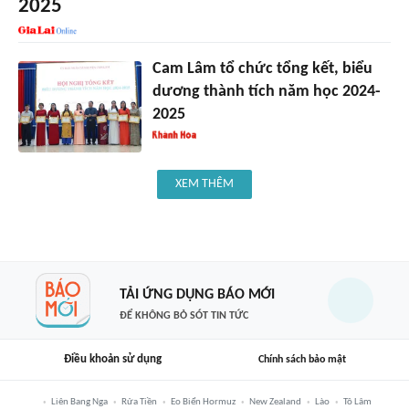
2025
Cam Lâm tổ chức tổng kết, biểu
dương thành tích năm học 2024-
2025
XEM THÊM
TẢI ỨNG DỤNG BÁO MỚI
ĐỂ KHÔNG BỎ SÓT TIN TỨC
Điều khoản sử dụng
Chính sách bảo mật
Liên Bang Nga
Rửa Tiền
Eo Biển Hormuz
New Zealand
Lào
Tô Lâm