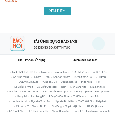
XEM THÊM
TẢI ỨNG DỤNG BÁO MỚI
ĐỂ KHÔNG BỎ SÓT TIN TỨC
Điều khoản sử dụng
Chính sách bảo mật
Luật Phát Triển Đô Thị
Logistic
Campuchia
Lê Minh Hưng
Luật Kiến Trúc
An Ninh Mạng
Tô Lâm
Iran
Sophon Zaram
Đường Vành Đai 5
Trump
ASEAN Cup 2026
Vùng Thủ Đô
Doanh Nghiệp
Indonesia
Mỹ
Eo Biển Hormuz
Đại Biểu Quốc Hội
Năm
Liên Bang Nga
Kim Sang-Sik
Hạ Tầng
AFF Cup 2026
Lịch Thi Đấu AFF Cup 2026
Bảng Xếp Hạng AFF Cup 2026
Bóng Đá
Báo Bóng Đá
Bóng Đá Việt Nam
Thể Thao
Lionel Messi
Lamine Yamal
Nguyễn Xuân Son
Nguyễn Đình Bắc
Tin Thế Giới
Pháp Luật
Xã Hội
Tin Bão
Tin Tức
Giá Vàng
Tuyển Việt Nam
U23 Việt Nam
U17 Việt Nam
Kết Quả Bóng Đá
Ngoại Hạng Anh
Bảng Xếp Hạng Ngoại Hạng Anh