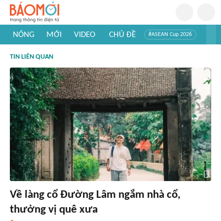
NÓNG
MỚI
VIDEO
CHỦ ĐỀ
#ASEAN Cup 2026
#Trí tuệ nhân tạo
#Mỹ - Iran
#Khám phá Việt Nam
TIN LIÊN QUAN
#Khám phá thế giới
Về làng cổ Đường Lâm ngắm nhà cổ,
thưởng vị quê xưa