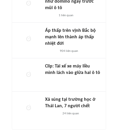
như domino ngay trước
mũi ô tô
1
liên quan
Áp thấp trên vịnh Bắc bộ
mạnh lên thành áp thấp
nhiệt đới
904
liên quan
Clip: Tài xế xe máy liều
mình lách vào giữa hai ô tô
Xả súng tại trường học ở
Thái Lan, 7 người chết
24
liên quan