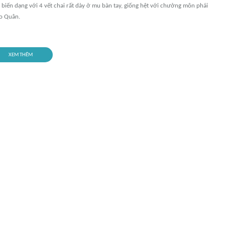
g biến dạng với 4 vết chai rất dày ở mu bàn tay, giống hệt với chưởng môn phái
o Quân.
XEM THÊM