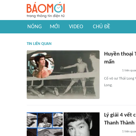
NÓNG
MỚI
VIDEO
CHỦ ĐỀ
TIN LIÊN QUAN
Huyền thoại T
mẩn
1
liên qua
Cố võ sư Thái Long 
Long.
Lý giải 4 vết
Thanh Thành
1
liên qua