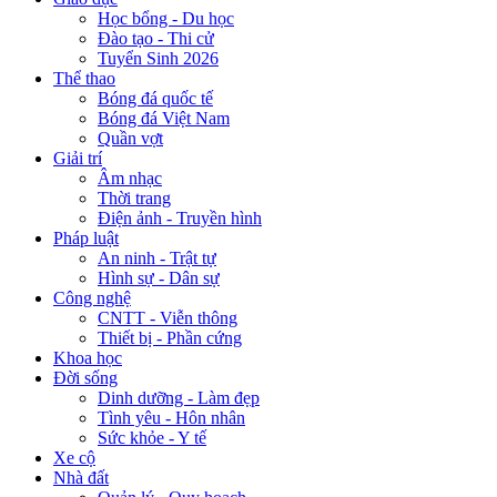
Học bổng - Du học
Đào tạo - Thi cử
Tuyển Sinh 2026
Thể thao
Bóng đá quốc tế
Bóng đá Việt Nam
Quần vợt
Giải trí
Âm nhạc
Thời trang
Điện ảnh - Truyền hình
Pháp luật
An ninh - Trật tự
Hình sự - Dân sự
Công nghệ
CNTT - Viễn thông
Thiết bị - Phần cứng
Khoa học
Đời sống
Dinh dưỡng - Làm đẹp
Tình yêu - Hôn nhân
Sức khỏe - Y tế
Xe cộ
Nhà đất