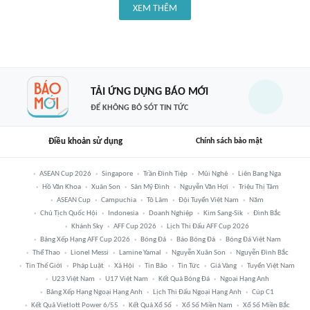
XEM THÊM
TẢI ỨNG DỤNG BÁO MỚI
ĐỂ KHÔNG BỎ SÓT TIN TỨC
Điều khoản sử dụng
Chính sách bảo mật
ASEAN Cup 2026
Singapore
Trần Đình Tiệp
Mũi Nghê
Liên Bang Nga
Hồ Văn Khoa
Xuân Son
Sân Mỹ Đình
Nguyễn Văn Hợi
Triệu Thị Tâm
ASEAN Cup
Campuchia
Tô Lâm
Đội Tuyển Việt Nam
Năm
Chủ Tịch Quốc Hội
Indonesia
Doanh Nghiệp
Kim Sang-Sik
Đình Bắc
Khánh Sky
AFF Cup 2026
Lịch Thi Đấu AFF Cup 2026
Bảng Xếp Hạng AFF Cup 2026
Bóng Đá
Báo Bóng Đá
Bóng Đá Việt Nam
Thể Thao
Lionel Messi
Lamine Yamal
Nguyễn Xuân Son
Nguyễn Đình Bắc
Tin Thế Giới
Pháp Luật
Xã Hội
Tin Bão
Tin Tức
Giá Vàng
Tuyển Việt Nam
U23 Việt Nam
U17 Việt Nam
Kết Quả Bóng Đá
Ngoại Hạng Anh
Bảng Xếp Hạng Ngoại Hạng Anh
Lịch Thi Đấu Ngoại Hạng Anh
Cúp C1
Kết Quả Vietlott Power 6/55
Kết Quả Xổ Số
Xổ Số Miền Nam
Xổ Số Miền Bắc