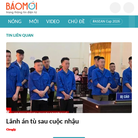
NÓNG
MỚI
VIDEO
CHỦ ĐỀ
#ASEAN Cup 2026
#Trí tuệ nhân tạo
#Mỹ - Iran
#Khám phá Việt Nam
TIN LIÊN QUAN
#Khám phá thế giới
Lãnh án tù sau cuộc nhậu