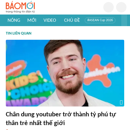
NÓNG
MỚI
VIDEO
CHỦ ĐỀ
#ASEAN Cup 2026
#Trí tuệ nhân tạo
#Mỹ - Iran
#Khám phá Việt Nam
TIN LIÊN QUAN
#Khám phá thế giới
Chân dung youtuber trở thành tỷ phú tự
thân trẻ nhất thế giới