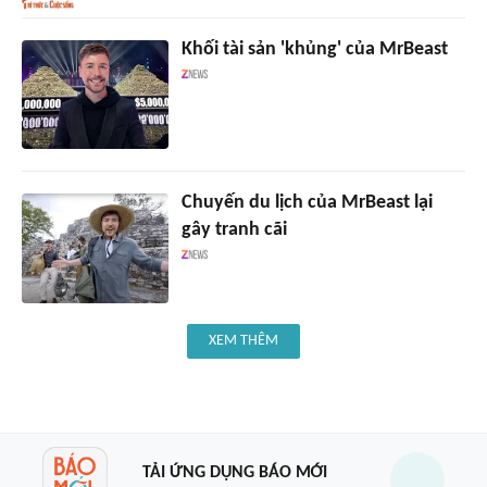
Khối tài sản 'khủng' của MrBeast
Chuyến du lịch của MrBeast lại
gây tranh cãi
XEM THÊM
TẢI ỨNG DỤNG BÁO MỚI