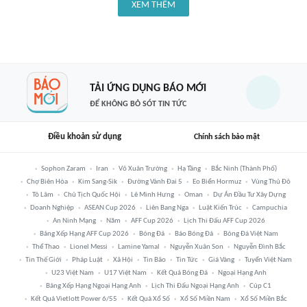
XEM THÊM
TẢI ỨNG DỤNG BÁO MỚI
ĐỂ KHÔNG BỎ SÓT TIN TỨC
Điều khoản sử dụng
Chính sách bảo mật
Sophon Zaram
Iran
Võ Xuân Trường
Hạ Tầng
Bắc Ninh (thành Phố)
Chợ Biên Hòa
Kim Sang-Sik
Đường Vành Đai 5
Eo Biển Hormuz
Vùng Thủ Đô
Tô Lâm
Chủ Tịch Quốc Hội
Lê Minh Hưng
Oman
Dự Án Đầu Tư Xây Dựng
Doanh Nghiệp
ASEAN Cup 2026
Liên Bang Nga
Luật Kiến Trúc
Campuchia
An Ninh Mạng
Năm
AFF Cup 2026
Lịch Thi Đấu AFF Cup 2026
Bảng Xếp Hạng AFF Cup 2026
Bóng Đá
Báo Bóng Đá
Bóng Đá Việt Nam
Thể Thao
Lionel Messi
Lamine Yamal
Nguyễn Xuân Son
Nguyễn Đình Bắc
Tin Thế Giới
Pháp Luật
Xã Hội
Tin Bão
Tin Tức
Giá Vàng
Tuyển Việt Nam
U23 Việt Nam
U17 Việt Nam
Kết Quả Bóng Đá
Ngoại Hạng Anh
Bảng Xếp Hạng Ngoại Hạng Anh
Lịch Thi Đấu Ngoại Hạng Anh
Cúp C1
Kết Quả Vietlott Power 6/55
Kết Quả Xổ Số
Xổ Số Miền Nam
Xổ Số Miền Bắc