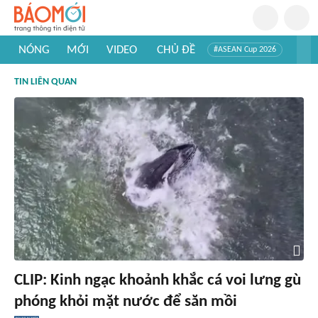
NÓNG
MỚI
VIDEO
CHỦ ĐỀ
#ASEAN Cup 2026
#Trí tuệ nhân tạo
#Mỹ - Iran
#Khám phá Việt Nam
TIN LIÊN QUAN
#Khám phá thế giới
CLIP: Kinh ngạc khoảnh khắc cá voi lưng gù
phóng khỏi mặt nước để săn mồi